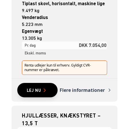
Tiplast skovl, horisontalt, maskine lige
9.497 kg
Venderadius
5.223 mm
Egenvægt
13.305 kg
DKK 7.054,00
Pr. dag
Ekskl. moms
Renta udlejer kun til erhverv. Gyldigt CVR-
nummer er påkrævet.
Flere informationer
LEJ NU
HJULLÆSSER, KNÆKSTYRET –
13,5 T