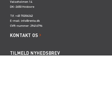
Valseholmen 14
DK-2650 Hvidovre
Tlf. +45 70206242
E-mail:
info@renta.dk
CVR-nummer: 29416796
KONTAKT OS
TILMELD NYHEDSBREV
Få de seneste nyheder, invitationer, tips og tricks m.m.
SERVICES