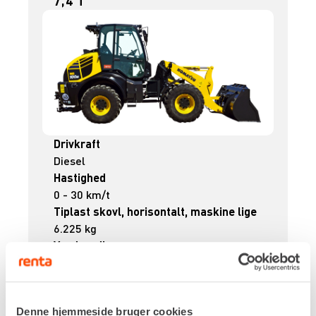
7,4 T
Drivkraft
Diesel
Hastighed
0 - 30 km/t
Tiplast skovl, horisontalt, maskine lige
6.225 kg
Venderadius
4.670 mm
Egenvægt
6.980 kg
Denne hjemmeside bruger cookies
DKK 5.253,00
Pr. dag