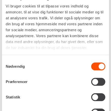
Ekskl. moms
Vi bruger cookies til at tilpasse vores indhold og
annoncer, til at vise dig funktioner til sociale medier og til
Renta udlejer kun til erhverv. Gyldigt CVR-
at analysere vores trafik. Vi deler også oplysninger om
nummer er påkrævet.
din brug af vores hjemmeside med vores partnere inden
for sociale medier, annonceringspartnere og
analysepartnere. Vores partnere kan kombinere disse
Flere informationer
LEJ NU
data med andre oplysninger, du har givet dem, eller som
de har indsamlet fra din brug af deres tjenester.
HJULLÆSSER, KNÆKSTYRET –
Samtykkevalg
9,5 T
Nødvendig
Præferencer
Statistik