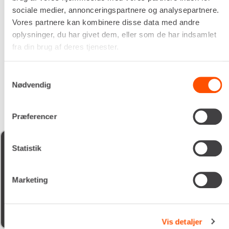
nummer er påkrævet.
sociale medier, annonceringspartnere og analysepartnere.
Vores partnere kan kombinere disse data med andre
oplysninger, du har givet dem, eller som de har indsamlet
Flere informationer
LEJ NU
fra din brug af deres tjenester.
Samtykkevalg
Nødvendig
Præferencer
xevo
Statistik
05/02/2026
Marketing
Schyssta hjälpsamma människor jobbar här, de flesta
iallafall. Man får alltid kaffe te vatten o dricka under tiden
man vöntar på sin tur. 5/5
Vis detaljer