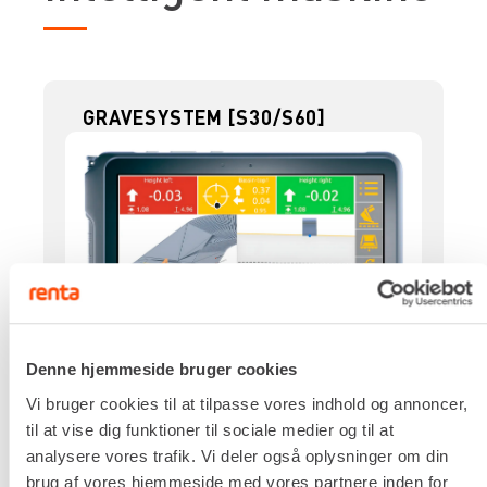
GRAVESYSTEM [S30/S60]
Denne hjemmeside bruger cookies
DKK 2.624,00
Pr. dag
Vi bruger cookies til at tilpasse vores indhold og annoncer,
Ekskl. moms
til at vise dig funktioner til sociale medier og til at
analysere vores trafik. Vi deler også oplysninger om din
Renta udlejer kun til erhverv. Gyldigt CVR-
brug af vores hjemmeside med vores partnere inden for