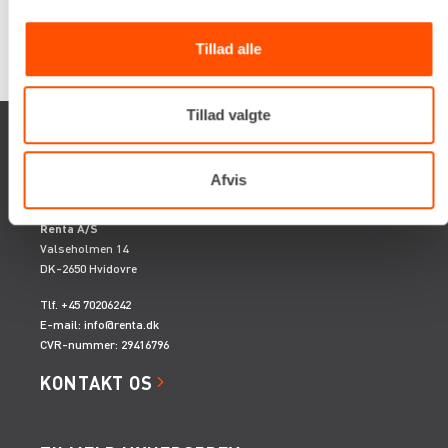
Tillad alle
Google
samlet bedømmelse er
4.5
af 5,
på basis af
150 anmeldelser
Tillad valgte
Afvis
Renta A/S
Valseholmen 14
DK-2650 Hvidovre
Tlf. +45 70206242
E-mail:
info@renta.dk
CVR-nummer: 29416796
KONTAKT OS