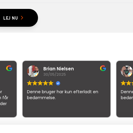
LEJ NU
rian Nielsen
malthe holm
0/05/2025
21/10/2025
uger har kun efterladt en
Denne bruger har kun efter
lse.
bedømmelse.
gle
samlet bedømmelse er
4.5
af 5,
på basis af
150 anmeld