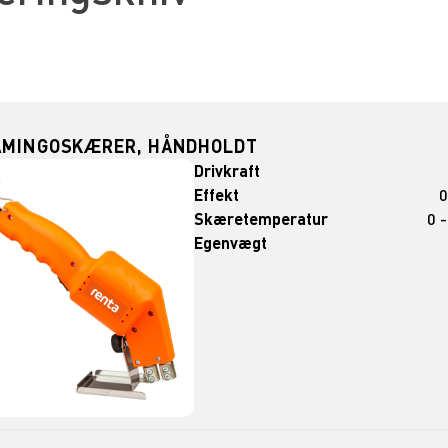
AMINGOSKÆRER, HÅNDHOLDT
Drivkraft
Effekt
0
Skæretemperatur
0 
Egenvægt