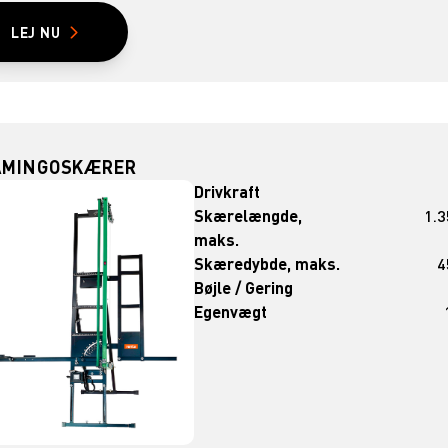
LEJ NU
AMINGOSKÆRER
Drivkraft
Skærelængde,
1.
maks.
Skæredybde, maks.
4
Bøjle / Gering
Egenvægt