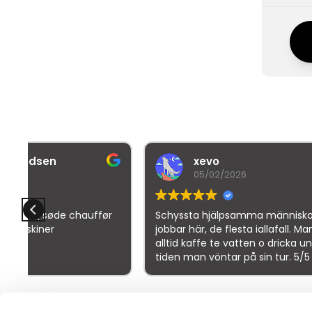
xevo
B
05/02/2026
3
r
Schyssta hjälpsamma människor
Denne br
jobbar här, de flesta iallafall. Man får
bedømme
alltid kaffe te vatten o dricka under
tiden man vöntar på sin tur. 5/5
Goo