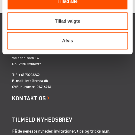
Tillad alle
Tillad valgte
Afvis
Renta A/S
Valseholmen 14
DK-2650 Hvidovre
Tlf. +45 70206242
E-mail:
info@renta.dk
CVR-nummer: 29416796
KONTAKT OS
TILMELD NYHEDSBREV
Få de seneste nyheder, invitationer, tips og tricks m.m.