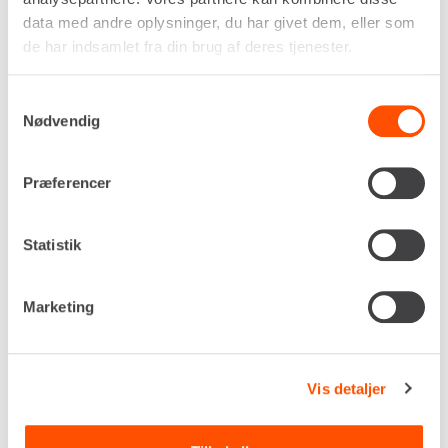
2.000 x 3.000 mm
data med andre oplysninger, du har givet dem, eller som
Tykkelse
de har indsamlet fra din brug af deres tjenester.
14 mm
Egenvægt
672 kg
Samtykkevalg
Nødvendig
DKK 16,00
Pr. dag
Ekskl. moms
Der beregnes kalenderdage på køreplader.
Præferencer
Renta udlejer kun til erhverv. Gyldigt CVR-
Statistik
nummer er påkrævet.
Marketing
Flere informationer
LEJ NU
Vis detaljer