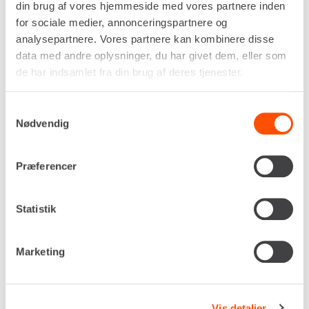
din brug af vores hjemmeside med vores partnere inden
for sociale medier, annonceringspartnere og
Rørål længde
analysepartnere. Vores partnere kan kombinere disse
120 m
data med andre oplysninger, du har givet dem, eller som
Rørål tykkelse
de har indsamlet fra din brug af deres tjenester.
ø9 mm
Rørtykkelse, min.
Samtykkevalg
ø50 mm
Nødvendig
Hjul
ø730 mm
Præferencer
Egenvægt
23,2 kg
DKK 568,00
Pr. dag
Statistik
Ekskl. moms
Renta udlejer kun til erhverv. Gyldigt CVR-
Marketing
nummer er påkrævet.
Vis detaljer