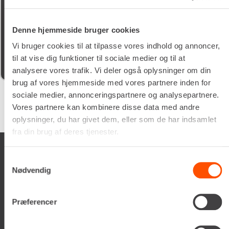
05/02/2026
Denne hjemmeside bruger cookies
Schyssta hjälpsamma människor jobbar här, de flesta
iallafall. Man får alltid kaffe te vatten o dricka under tiden
Vi bruger cookies til at tilpasse vores indhold og annoncer,
man vöntar på sin tur. 5/5
til at vise dig funktioner til sociale medier og til at
analysere vores trafik. Vi deler også oplysninger om din
brug af vores hjemmeside med vores partnere inden for
sociale medier, annonceringspartnere og analysepartnere.
Vores partnere kan kombinere disse data med andre
Google
samlet bedømmelse er
4.5
af 5,
på basis af
150 anmeldelser
oplysninger, du har givet dem, eller som de har indsamlet
fra din brug af deres tjenester.
Samtykkevalg
Nødvendig
Renta A/S
Præferencer
Valseholmen 14
DK-2650 Hvidovre