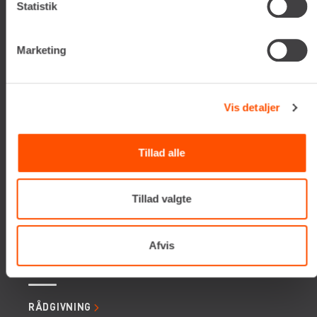
Statistik
Tlf. +45 70206242
E-mail:
info@renta.dk
CVR-nummer: 29416796
Marketing
KONTAKT OS
Vis detaljer
TILMELD NYHEDSBREV
Få de seneste nyheder, invitationer, tips og tricks m.m.
Tillad alle
Tillad valgte
Afvis
SERVICES
RÅDGIVNING