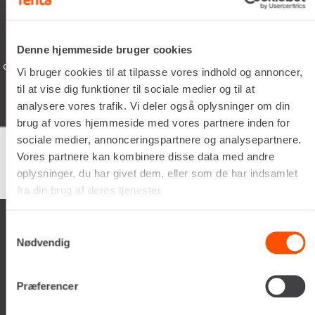
xevo
05/02/2026
Denne hjemmeside bruger cookies
lever dine
Schyssta hjälpsamma människor jobbar 
Vi bruger cookies til at tilpasse vores indhold og annoncer,
iallafall. Man får alltid kaffe te vatten 
til at vise dig funktioner til sociale medier og til at
man vöntar på sin tur. 5/5
analysere vores trafik. Vi deler også oplysninger om din
brug af vores hjemmeside med vores partnere inden for
sociale medier, annonceringspartnere og analysepartnere.
Vores partnere kan kombinere disse data med andre
Google
samlet bedømmelse er
4.5
af 5,
oplysninger, du har givet dem, eller som de har indsamlet
på basis af
150 anmeldelser
fra din brug af deres tjenester.
Samtykkevalg
Nødvendig
Præferencer
Renta A/S
Valseholmen 14