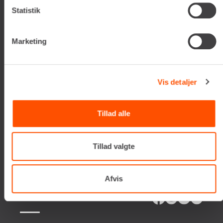
DK-2650 Hvidovre
Statistik
Tlf. +45 70206242
E-mail:
info@renta.dk
CVR-nummer: 29416796
Marketing
KONTAKT OS
Vis detaljer
TILMELD NYHEDSBREV
Få de seneste nyheder, invitationer, tips og tricks m.m.
Tillad alle
Tillad valgte
Afvis
SERVICES