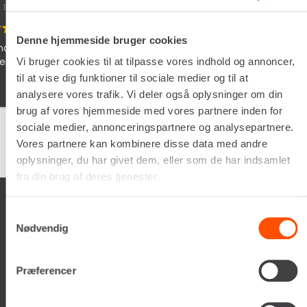
05/02/2026
Denne hjemmeside bruger cookies
 søde chauffør som lever dine
Schyssta hjälpsamm
iallafall. Man får a
Vi bruger cookies til at tilpasse vores indhold og annoncer,
man vöntar på sin t
til at vise dig funktioner til sociale medier og til at
analysere vores trafik. Vi deler også oplysninger om din
brug af vores hjemmeside med vores partnere inden for
sociale medier, annonceringspartnere og analysepartnere.
Vores partnere kan kombinere disse data med andre
Google
samlet bedømmelse er
4.5
af 5,
på basis af
150 anmeldelser
oplysninger, du har givet dem, eller som de har indsamlet
fra din brug af deres tjenester.
Samtykkevalg
Nødvendig
Renta A/S
Præferencer
Valseholmen 14
DK-2650 Hvidovre