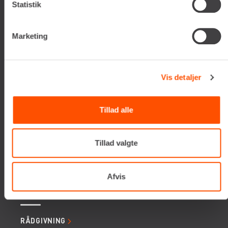
Statistik
Tlf. +45 70206242
E-mail:
info@renta.dk
CVR-nummer: 29416796
Marketing
KONTAKT OS
Vis detaljer
TILMELD NYHEDSBREV
Få de seneste nyheder, invitationer, tips og tricks m.m.
Tillad alle
Tillad valgte
Afvis
SERVICES
RÅDGIVNING