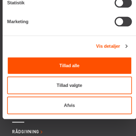
Statistik
Tlf. +45 70206242
E-mail:
info@renta.dk
CVR-nummer: 29416796
Marketing
KONTAKT OS
Vis detaljer
TILMELD NYHEDSBREV
Få de seneste nyheder, invitationer, tips og tricks m.m.
Tillad alle
Tillad valgte
Afvis
SERVICES
RÅDGIVNING