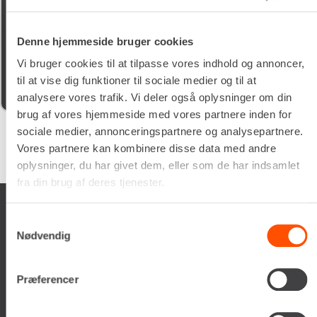
05/02/2026
Denne hjemmeside bruger cookies
Schyssta hjälpsamma människor jobbar här, de flesta
iallafall. Man får alltid kaffe te vatten o dricka under tiden
Vi bruger cookies til at tilpasse vores indhold og annoncer,
man vöntar på sin tur. 5/5
til at vise dig funktioner til sociale medier og til at
analysere vores trafik. Vi deler også oplysninger om din
brug af vores hjemmeside med vores partnere inden for
sociale medier, annonceringspartnere og analysepartnere.
Vores partnere kan kombinere disse data med andre
Google
samlet bedømmelse er
4.5
af 5,
på basis af
150 anmeldelser
oplysninger, du har givet dem, eller som de har indsamlet
fra din brug af deres tjenester.
Samtykkevalg
Nødvendig
Renta A/S
Præferencer
Valseholmen 14
DK-2650 Hvidovre