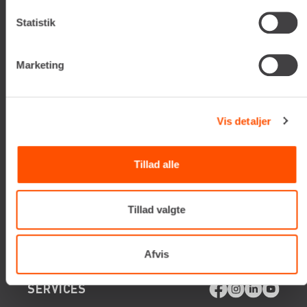
Valseholmen 14
DK-2650 Hvidovre
Statistik
Tlf. +45 70206242
E-mail:
info@renta.dk
Marketing
CVR-nummer: 29416796
KONTAKT OS
Vis detaljer
TILMELD NYHEDSBREV
Tillad alle
Få de seneste nyheder, invitationer, tips og tricks m.m.
Tillad valgte
Afvis
SERVICES