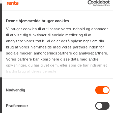
xevo
05/02/2026
Denne hjemmeside bruger cookies
Vi bruger cookies til at tilpasse vores indhold og annoncer,
Schyssta hjälpsamma människor jobbar här, de flesta
iallafall. Man får alltid kaffe te vatten o dricka under tiden
til at vise dig funktioner til sociale medier og til at
man vöntar på sin tur. 5/5
analysere vores trafik. Vi deler også oplysninger om din
brug af vores hjemmeside med vores partnere inden for
sociale medier, annonceringspartnere og analysepartnere.
Vores partnere kan kombinere disse data med andre
oplysninger, du har givet dem, eller som de har indsamlet
Google
samlet bedømmelse er
4.5
af 5,
på basis af
150 anmeldelser
fra din brug af deres tjenester.
Samtykkevalg
Nødvendig
Præferencer
Renta A/S