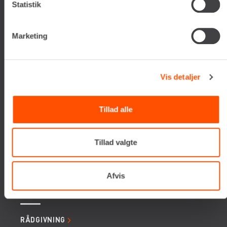
Statistik
Tlf. +45 70206242
E-mail:
info@renta.dk
CVR-nummer: 29416796
Marketing
KONTAKT OS
Vis detaljer
TILMELD NYHEDSBREV
Få de seneste nyheder, invitationer, tips og tricks m.m.
Tillad alle
Tillad valgte
Afvis
SERVICES
RÅDGIVNING