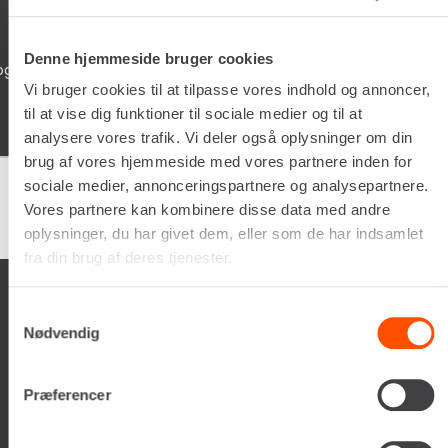
05/02/2026
Denne hjemmeside bruger cookies
 som lever dine
Schyssta hjälpsamma människor jo
iallafall. Man får alltid kaffe te v
Vi bruger cookies til at tilpasse vores indhold og annoncer,
man vöntar på sin tur. 5/5
til at vise dig funktioner til sociale medier og til at
analysere vores trafik. Vi deler også oplysninger om din
brug af vores hjemmeside med vores partnere inden for
sociale medier, annonceringspartnere og analysepartnere.
Vores partnere kan kombinere disse data med andre
Google
samlet bedømmelse er
4.5
af 5,
på basis af
150 anmeldelser
oplysninger, du har givet dem, eller som de har indsamlet
fra din brug af deres tjenester.
Samtykkevalg
Nødvendig
Renta A/S
Præferencer
Valseholmen 14
DK-2650 Hvidovre