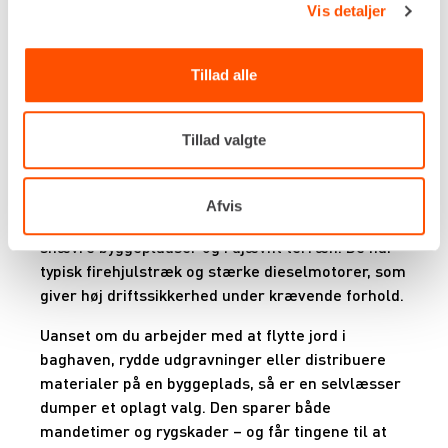
Vis detaljer
integreret frontskovl, som gør det muligt at læsse
jord, grus, sand eller byggeaffald direkte op i
ladet. Når læsset er på plads, transporteres det
Tillad alle
nemt videre til det ønskede sted, hvor det hurtigt
tippes af. Det er en smart og tidsbesparende
løsning – især ved anlægsopgaver, renoveringer
Tillad valgte
og mindre nybyggerier.
Vores selvlæsser dumpere er kompakte,
Afvis
manøvredygtige og lette at betjene, også på
snævre byggepladser og i ujævnt terræn. De har
typisk firehjulstræk og stærke dieselmotorer, som
giver høj driftssikkerhed under krævende forhold.
Uanset om du arbejder med at flytte jord i
baghaven, rydde udgravninger eller distribuere
materialer på en byggeplads, så er en selvlæsser
dumper et oplagt valg. Den sparer både
mandetimer og rygskader – og får tingene til at