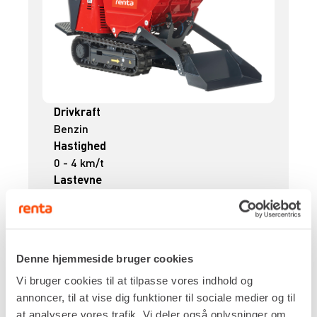
Drivkraft
Benzin
Hastighed
0 - 4 km/t
Lastevne
700 kg
Jordtryk
0,45 kg/cm²
Egenvægt
Denne hjemmeside bruger cookies
640 kg
Vi bruger cookies til at tilpasse vores indhold og
DKK 1.066,00
Pr. dag
annoncer, til at vise dig funktioner til sociale medier og til
Ekskl. moms
at analysere vores trafik. Vi deler også oplysninger om