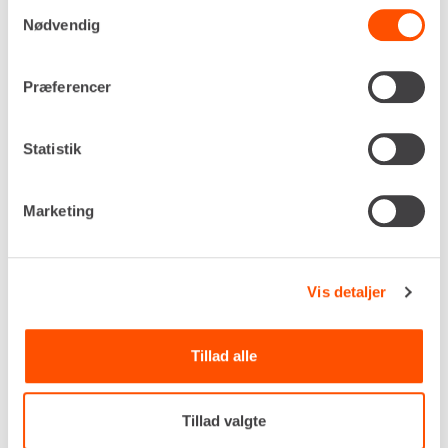
Samtykkevalg
Nødvendig
Drivkraft
Diesel
Gravedybde, maks.
Præferencer
4.580 mm
Udtømningshøjde, maks.
Statistik
5.260 mm
Jordtryk
0,29 kg/cm²
Marketing
Egenvægt
8.400 kg
DKK 6.342,00
Pr. dag
Vis detaljer
Ekskl. moms
Renta udlejer kun til erhverv. Gyldigt CVR-
Tillad alle
nummer er påkrævet.
Tillad valgte
Flere informationer
LEJ NU