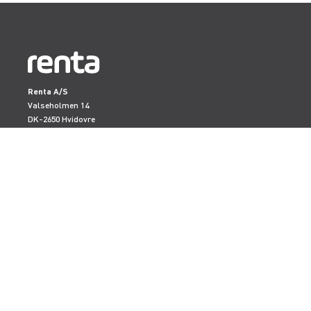
Renta A/S
Valseholmen 14
DK-2650 Hvidovre
Tlf. +45 70206242
E-mail:
info@renta.dk
CVR-nummer: 29416796
KONTAKT OS
TILMELD NYHEDSBREV
Få de seneste nyheder, invitationer, tips og tricks m.m.