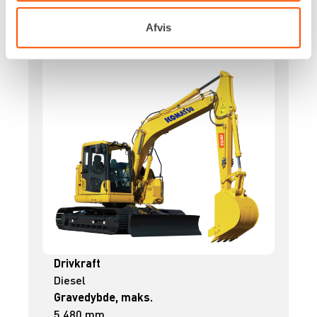
Afvis
GRAVEMASKINE – 15 T [S60]
Drivkraft
Diesel
Gravedybde, maks.
5.480 mm