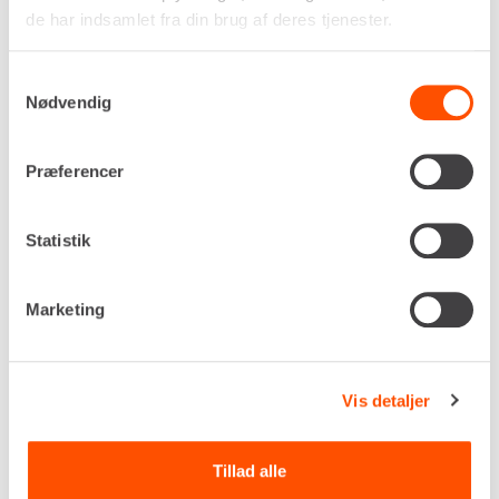
S30/MH30
de har indsamlet fra din brug af deres tjenester.
Længde
40 - 60 cm
Samtykkevalg
DKK 408,00
Pr. dag
Nødvendig
Ekskl. moms
Renta udlejer kun til erhverv. Gyldigt CVR-
Præferencer
nummer er påkrævet.
Statistik
Flere informationer
LEJ NU
Marketing
Grubbetænder til mange typer
arbejdsopgaver
Vis detaljer
En grubbetand er et stærkt og enkelt stykke
materiel, der gør livet lettere, når du skal løsne
Tillad alle
kompakt jord, trække rødder op eller bryde gamle