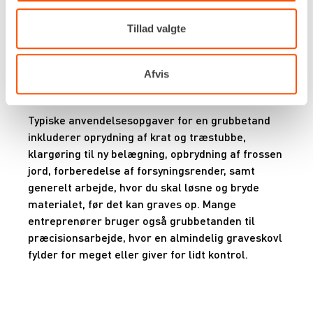
stabilgruslag uden at belaste hverken maskine
eller fører unødigt. Når behovet kun opstår på
Tillad valgte
enkelte projekter, er udlejning af grubbetand en
effektiv måde at få præcis det værktøj, du
mangler – uden at have stående materiel, der kun
Afvis
bruges få gange om året.
Typiske anvendelsesopgaver for en grubbetand
inkluderer oprydning af krat og træstubbe,
klargøring til ny belægning, opbrydning af frossen
jord, forberedelse af forsyningsrender, samt
generelt arbejde, hvor du skal løsne og bryde
materialet, før det kan graves op. Mange
entreprenører bruger også grubbetanden til
præcisionsarbejde, hvor en almindelig graveskovl
fylder for meget eller giver for lidt kontrol.