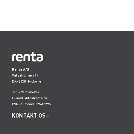
Renta A/S
Valseholmen 14
DK-2650 Hvidovre
Tlf. +45 70206242
E-mail:
info@renta.dk
CVR-nummer: 29416796
KONTAKT OS