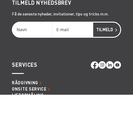
TILMELD NYHEDSBREV
Få de seneste nyheder, invitationer, tips og tricks m.m.
SERVICES
RÅDGIVNING
ONSITE SERVICE
LIFTOPMÅLING
GENVEJE
LÆS MERE OM RENTA EASY
LEDIGE JOBS | KARRIERE I RENTA
LEJE- OG LEVERINGSBETINGELSER