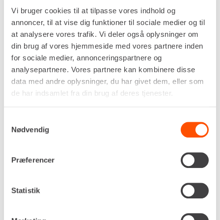
RISTESKOVL [S40]
RISTESKOV [S60]
Vi bruger cookies til at tilpasse vores indhold og
annoncer, til at vise dig funktioner til sociale medier og til
at analysere vores trafik. Vi deler også oplysninger om
Risteskovle til gravemaskiner
din brug af vores hjemmeside med vores partnere inden
for sociale medier, annonceringspartnere og
En risteskovl er det perfekte værktøj, når du skal
analysepartnere. Vores partnere kan kombinere disse
sortere materiale direkte i udgravningen og
data med andre oplysninger, du har givet dem, eller som
slippe for unødige læs og dobbeltarbejde. Den
de har indsamlet fra din brug af deres tjenester.
åbne bund og de kraftige ribber gør det muligt at
skille jord, sten og større klumper ad i én
Samtykkevalg
arbejdsgang, så du hurtigt får sorteret det, der
Nødvendig
kan genbruges, og det, der skal væk. Skal skovlen
kun bruges på enkelte projekter, er udlejning hos
Renta en praktisk og økonomisk løsning, der
Præferencer
sikrer dig præcist det materiel, du har brug for –
hverken mere eller mindre.
Statistik
Typiske anvendelsesopgaver for en risteskovl
inkluderer sortering af opgravet jord, adskillelse