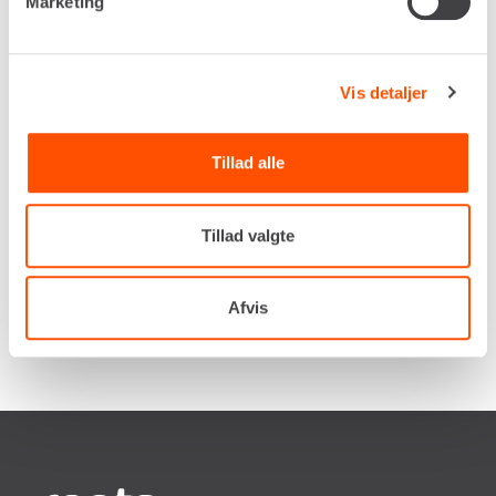
Marketing
af sten og rødder, klargøring til belægning,
landskabsarbejde og oprydningsopgaver, hvor du
vil undgå at køre store mængder materiale væk
Vis detaljer
unødigt. Mange entreprenører vælger at leje
risteskovlen, når projektet kræver hurtig og
effektiv sortering direkte på pladsen – især ved
Tillad alle
byggemodning, forsyningsarbejde og
terrænregulering.
Tillad valgte
Afvis