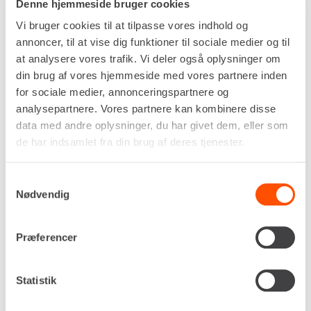
Denne hjemmeside bruger cookies
Komatsu
Vi bruger cookies til at tilpasse vores indhold og
Kabeltromle længde, maks.
annoncer, til at vise dig funktioner til sociale medier og til
1.350 mm
at analysere vores trafik. Vi deler også oplysninger om
Kabeltromle dybde, maks.
din brug af vores hjemmeside med vores partnere inden
1.300 mm
for sociale medier, annonceringspartnere og
DKK 496,00
Pr. dag
analysepartnere. Vores partnere kan kombinere disse
Ekskl. moms
data med andre oplysninger, du har givet dem, eller som
de har indsamlet fra din brug af deres tjenester.
Renta udlejer kun til erhverv. Gyldigt CVR-
nummer er påkrævet.
Samtykkevalg
Nødvendig
Flere informationer
LEJ NU
Præferencer
Kabeltromleophæng – lej et stabilt
ophæng til sikker håndtering af
Statistik
kabler