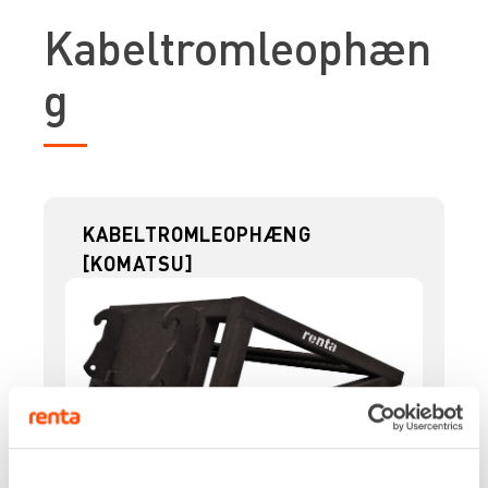
Kabeltromleophæn
g
KABELTROMLEOPHÆNG
[KOMATSU]
Skifte