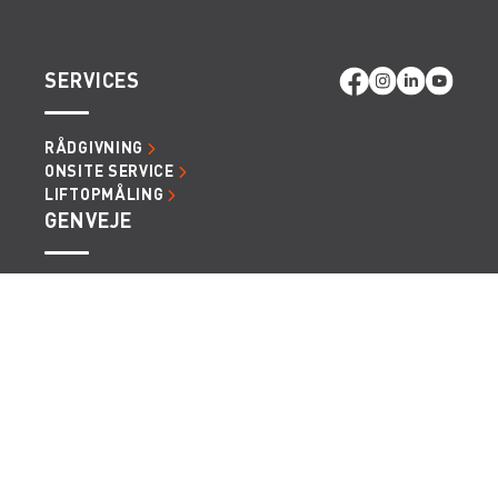
SERVICES
RÅDGIVNING
ONSITE SERVICE
LIFTOPMÅLING
GENVEJE
LÆS MERE OM RENTA EASY
LEDIGE JOBS | KARRIERE I RENTA
LEJE- OG LEVERINGSBETINGELSER
Vi tager forbehold for eventuelle fejl og ændringer.