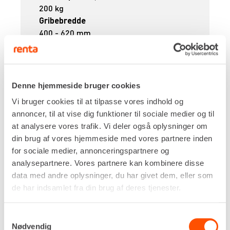
200 kg
Gribebredde
400 - 620 mm
Gribelængde
200 mm
Gribedybde
50 mm
Denne hjemmeside bruger cookies
Egenvægt
Vi bruger cookies til at tilpasse vores indhold og
7,0 kg
annoncer, til at vise dig funktioner til sociale medier og til
DKK 231,00
Pr. dag
at analysere vores trafik. Vi deler også oplysninger om
Ekskl. moms
din brug af vores hjemmeside med vores partnere inden
for sociale medier, annonceringspartnere og
Renta udlejer kun til erhverv. Gyldigt CVR-
analysepartnere. Vores partnere kan kombinere disse
nummer er påkrævet.
data med andre oplysninger, du har givet dem, eller som
de har indsamlet fra din brug af deres tjenester.
Flere informationer
LEJ NU
Samtykkevalg
Nødvendig