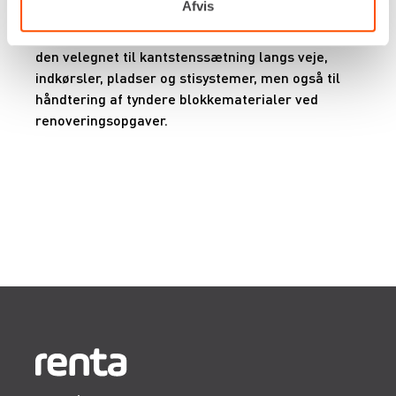
Afvis
kan ofte justeres, så du kan arbejde med
forskellige stenbredder og elementtyper. Det gør
den velegnet til kantstenssætning langs veje,
indkørsler, pladser og stisystemer, men også til
håndtering af tyndere blokkematerialer ved
renoveringsopgaver.