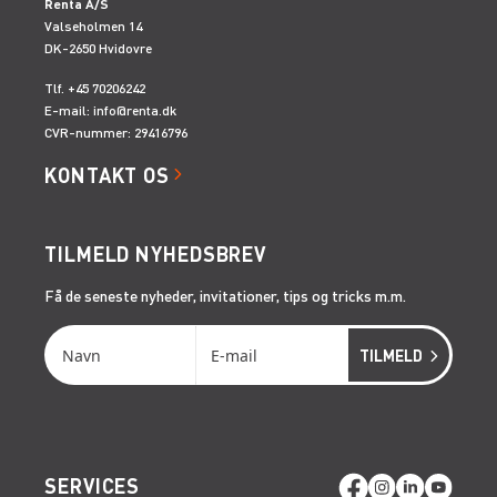
Renta A/S
Valseholmen 14
DK-2650 Hvidovre
Tlf. +45 70206242
E-mail:
info@renta.dk
CVR-nummer: 29416796
KONTAKT OS
TILMELD NYHEDSBREV
Få de seneste nyheder, invitationer, tips og tricks m.m.
SERVICES