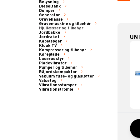
Belysning
Dieseltank
Dumper
Generator
Gravekasse
Gravemaskine og tilbehør
Hjullæsser og tilbehør
Jordbakke
UN
Jordraket
Kabelsøger
Kloak TV
Kompressor og tilbehør
Køreplade
Laserudstyr
Pladevibrator
Pumper og tilbehør
Råjordskompaktor
Vakuum flise- og glasløfter
Valsetog
Vibrationsstamper
Vibrationstromle