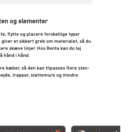
sten og elementer
fte, flytte og placere forskellige typer
iver et sikkert greb om materialet, så du
kere skæve linjer. Hos Renta kan du lej
gå hånd i hånd.
e kæber, så den kan tilpasses flere sten-
bejde, trapper, støttemure og mindre