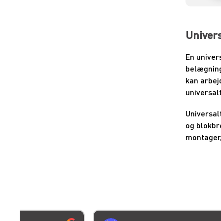
Univers
En univers
belægning
kan arbejd
universal
Universal
og blokbr
montager,