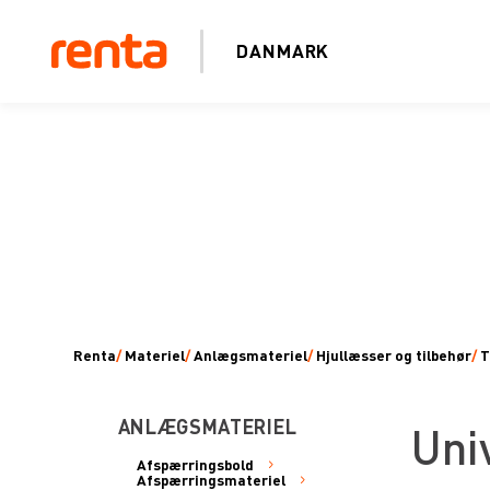
DANMARK
Renta
/
Materiel
/
Anlægsmateriel
/
Hjullæsser og tilbehør
/
T
ANLÆGSMATERIEL
Uni
Afspærringsbold
Afspærringsmateriel