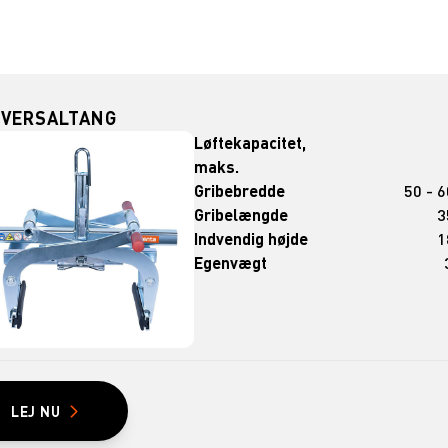
IVERSALTANG
Løftekapacitet,
maks.
Gribebredde
50 - 
Gribelængde
3
Indvendig højde
1
Egenvægt
LEJ NU