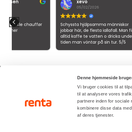
xevo
B
05/02/2026
3
r
Schyssta hjälpsamma människor
Denne br
jobbar här, de flesta iallafall. Man får
bedømme
alltid kaffe te vatten o dricka under
tiden man vöntar på sin tur. 5/5
Goo
Denne hjemmeside bruger
Vi bruger cookies til at til
SERVIC
til at analysere vores tra
partnere inden for sociale
RÅDGIVNI
Renta A/S
kombinere disse data med a
Valseholmen 14
ONSITE S
af deres tjenester.
DK-2650 Hvidovre
LIFTOPMÅ
Tlf. +45 70206242