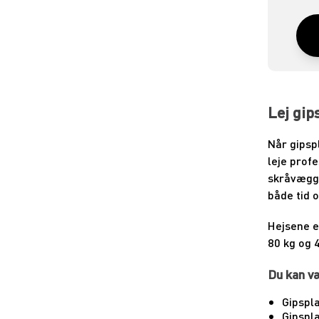
Lej gip
Når gipsp
leje prof
skråvægge
både tid 
Hejsene e
80 kg og 
Du kan v
Gipspla
Gipspla