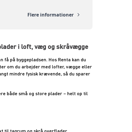
Flere informationer
lader i loft, væg og skråvægge
kan få på byggepladsen. Hos Renta kan du
efter om du arbejder med lofter, vægge eller
angt mindre fysisk krævende, så du sparer
e både små og store plader – helt op til
t til tagrum og skrå overflader.