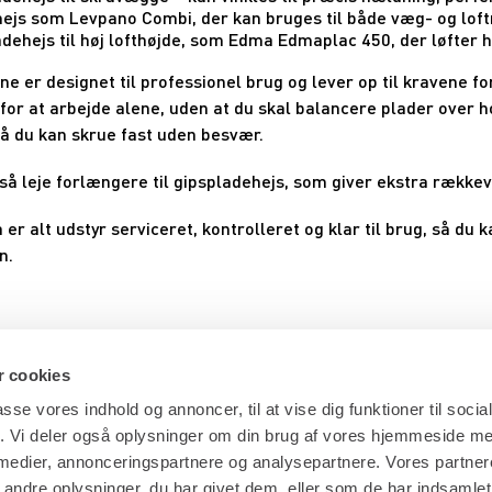
ejs som Levpano Combi, der kan bruges til både væg- og lof
dehejs til høj lofthøjde, som Edma Edmaplac 450, der løfter he
ne er designet til professionel brug og lever op til kravene f
for at arbejde alene, uden at du skal balancere plader over h
så du kan skrue fast uden besvær.
å leje forlængere til gipspladehejs, som giver ekstra rækkevid
er alt udstyr serviceret, kontrolleret og klar til brug, så du k
n.
 cookies
passe vores indhold og annoncer, til at vise dig funktioner til soci
fik. Vi deler også oplysninger om din brug af vores hjemmeside m
 medier, annonceringspartnere og analysepartnere. Vores partne
ndre oplysninger, du har givet dem, eller som de har indsamlet 