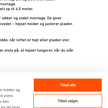
tmontage.
lt op til 4,5 meter.
or sikker og stabil montage. De giver
ovedet – hejset holder og justerer pladen
de, når loftet er højt eller pladen stor.
an stole på, at hejset fungerer, når du står
Tillad alle
ale medier og
ed vores
Tillad valgte
re kan
fra din brug