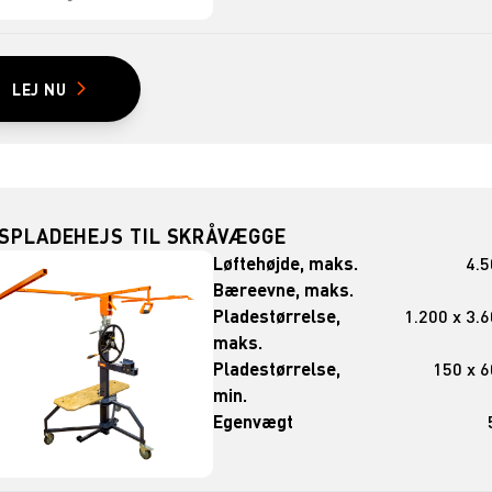
LEJ NU
PSPLADEHEJS TIL SKRÅVÆGGE
Løftehøjde, maks.
4.
Bæreevne, maks.
Pladestørrelse,
1.200 x 3.
maks.
Pladestørrelse,
150 x 
min.
Egenvægt