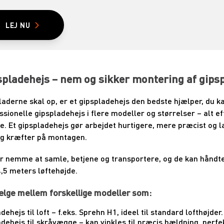
LEJ NU
spladehejs – nem og sikker montering af gipsp
laderne skal op, er et gipspladehejs den bedste hjælper, du 
essionelle gipspladehejs i flere modeller og størrelser – alt 
. Et gipspladehejs gør arbejdet hurtigere, mere præcist og l
og kræfter på montagen.
r nemme at samle, betjene og transportere, og de kan håndter
4,5 meters løftehøjde.
ælge mellem forskellige modeller som:
dehejs til loft – f.eks. Sprehn H1, ideel til standard lofthøjder.
dehejs til skråvægge – kan vinkles til præcis hældning, perfek