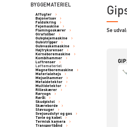
BYGGEMATERIEL
Gip
Affugter
Bajonetsav
Faldsikring
Fejemaskine
Se udval
Flamingoskærer
Girafsliber
Gulvplejemaskine
Gulvstripper
Gulvvaskemaskine
Højtryksrenser
Kerneboremaskine
Kombihammer
GIP
Luftrenser
Løftemateriel
Magnetboremaskine
Materialehejs
Mejselhammer
Metaldetektor
Multidetektor
Rilleskærer
Rørvogn
Rørål
Skudpistol
Skæreborde
Støvsuger
Svejseudstyr og gas
Tavle og kabel
Termisk kamera
Transportbånd