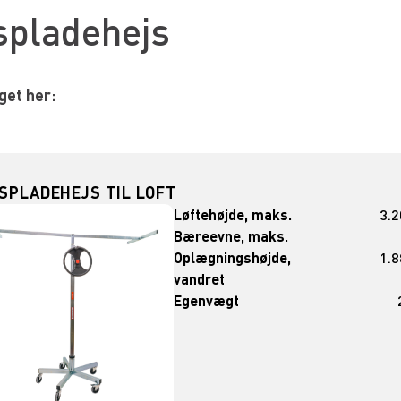
spladehejs
get her:
SPLADEHEJS TIL LOFT
Løftehøjde, maks.
3.
Bæreevne, maks.
Oplægningshøjde,
1.
vandret
Egenvægt