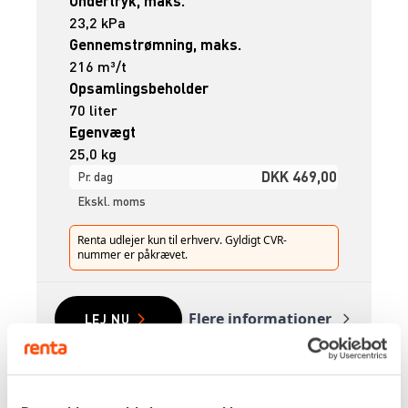
Undertryk, maks.
23,2 kPa
Gennemstrømning, maks.
216 m³/t
Opsamlingsbeholder
70 liter
Egenvægt
25,0 kg
DKK 469,00
Pr. dag
Ekskl. moms
Renta udlejer kun til erhverv. Gyldigt CVR-
nummer er påkrævet.
Flere informationer
LEJ NU
VANDSUGER MED PUMPE