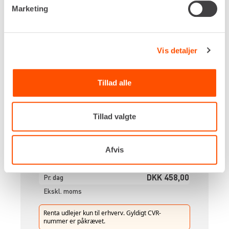
Marketing
Vis detaljer
Drivkraft
230v
Undertryk, maks.
Tillad alle
22 kPa
Gennemstrømning, maks.
190 m³/t
Tillad valgte
Opsamlingsbeholder
70 liter
Afvis
Egenvægt
30,0 kg
DKK 458,00
Pr. dag
Ekskl. moms
Renta udlejer kun til erhverv. Gyldigt CVR-
nummer er påkrævet.