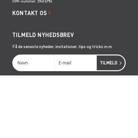
CVR-nummer: 29416796
KONTAKT OS
TILMELD NYHEDSBREV
Få de seneste nyheder, invitationer, tips og tricks m.m.
SERVICES
RÅDGIVNING
ONSITE SERVICE
LIFTOPMÅLING
GENVEJE