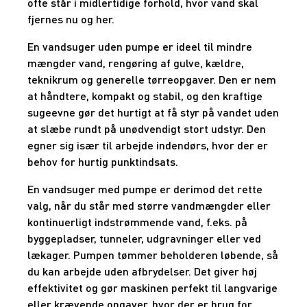
ofte står i midlertidige forhold, hvor vand skal
fjernes nu og her.
En vandsuger uden pumpe er ideel til mindre
mængder vand, rengøring af gulve, kældre,
teknikrum og generelle tørreopgaver. Den er nem
at håndtere, kompakt og stabil, og den kraftige
sugeevne gør det hurtigt at få styr på vandet uden
at slæbe rundt på unødvendigt stort udstyr. Den
egner sig især til arbejde indendørs, hvor der er
behov for hurtig punktindsats.
En vandsuger med pumpe er derimod det rette
valg, når du står med større vandmængder eller
kontinuerligt indstrømmende vand, f.eks. på
byggepladser, tunneler, udgravninger eller ved
lækager. Pumpen tømmer beholderen løbende, så
du kan arbejde uden afbrydelser. Det giver høj
effektivitet og gør maskinen perfekt til langvarige
eller krævende opgaver, hvor der er brug for