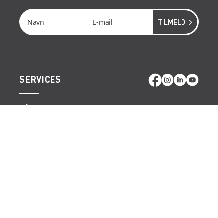
SERVICES
RÅDGIVNING
ONSITE SERVICE
LIFTOPMÅLING
GENVEJE
LÆS MERE OM RENTA EASY
LEDIGE JOBS | KARRIERE I RENTA
LEJE- OG LEVERINGSBETINGELSER