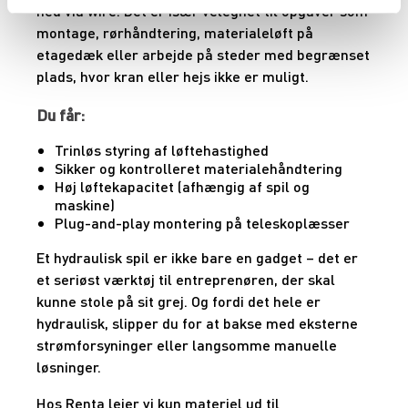
ned via wire. Det er især velegnet til opgaver som
montage, rørhåndtering, materialeløft på
etagedæk eller arbejde på steder med begrænset
plads, hvor kran eller hejs ikke er muligt.
Du får:
Trinløs styring af løftehastighed
Sikker og kontrolleret materialehåndtering
Høj løftekapacitet (afhængig af spil og
maskine)
Plug-and-play montering på teleskoplæsser
Et hydraulisk spil er ikke bare en gadget – det er
et seriøst værktøj til entreprenøren, der skal
kunne stole på sit grej. Og fordi det hele er
hydraulisk, slipper du for at bakse med eksterne
strømforsyninger eller langsomme manuelle
løsninger.
Hos Renta lejer vi kun materiel ud til