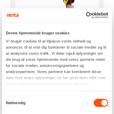
Kapacitet
3.000 kg
Denne hjemmeside bruger cookies
Arbejdshøjde, maks.
Vi bruger cookies til at tilpasse vores indhold og
24,00 m
annoncer, til at vise dig funktioner til sociale medier og til
Wire tykkelse
at analysere vores trafik. Vi deler også oplysninger om
ø12 mm
din brug af vores hjemmeside med vores partnere inden
Hastighed
for sociale medier, annonceringspartnere og
24,0 m/min
analysepartnere. Vores partnere kan kombinere disse
Egenvægt
data med andre oplysninger, du har givet dem, eller som
395 kg
de har indsamlet fra din brug af deres tjenester.
DKK 1.370,00
Pr. dag
Ekskl. moms
Samtykkevalg
Nødvendig
Renta udlejer kun til erhverv. Gyldigt CVR-
nummer er påkrævet.