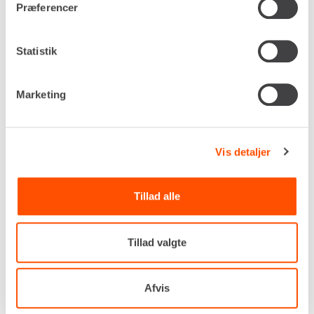
Præferencer
Statistik
Marketing
Størrelse
50 - 80 cm
Vis detaljer
Bæreevne, maks.
39,90 - 37,20 kN
Tillad alle
Klasse
DIN 4124
Kloplader
Tillad valgte
70 x 70 mm
Egenvægt
5,2 kg
Afvis
DKK 18,00
Pr. dag