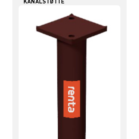
KANALSTØTTE