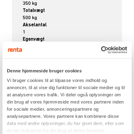
350 kg
Totalvægt
500 kg
Akselantal
1
Egenvægt
150 kg
DKK 528,00
Pr. dag
Ekskl. moms
Denne hjemmeside bruger cookies
Renta udlejer kun til erhverv. Gyldigt CVR-
nummer er påkrævet.
Vi bruger cookies til at tilpasse vores indhold og
annoncer, til at vise dig funktioner til sociale medier og til
at analysere vores trafik. Vi deler også oplysninger om
Flere informationer
LEJ NU
din brug af vores hjemmeside med vores partnere inden
for sociale medier, annonceringspartnere og
analysepartnere. Vores partnere kan kombinere disse
Minitrailer til professionelt brug
data med andre oplysninger, du har givet dem, eller som
de har indsamlet fra din brug af deres tjenester.