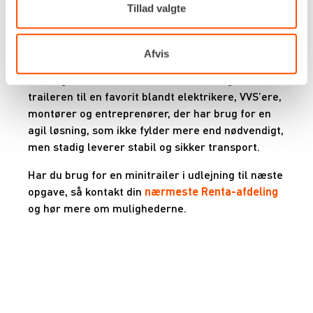
noget, du kun bruger indimellem.
Tillad valgte
Typiske anvendelser omfatter servicekørsel,
montagearbejde, mindre entreprenøropgaver og
Afvis
transport af værktøj, let materiel, rør, kabler eller
forbrugsmaterialer. Den lille størrelse gør
traileren til en favorit blandt elektrikere, VVS’ere,
montører og entreprenører, der har brug for en
agil løsning, som ikke fylder mere end nødvendigt,
men stadig leverer stabil og sikker transport.
Har du brug for en minitrailer i udlejning til næste
opgave, så kontakt din
nærmeste Renta-afdeling
og hør mere om mulighederne.