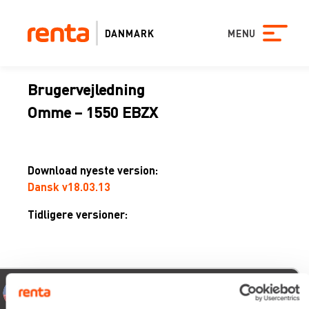
DANMARK
MENU
Brugervejledning
Omme – 1550 EBZX
Download nyeste version:
Dansk v18.03.13
Tidligere versioner:
el udsen
xev
2026
05/0