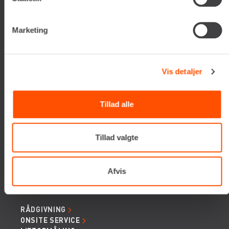
E-mail:
info@renta.dk
CVR-nummer: 29416796
Marketing
KONTAKT OS
TILMELD NYHEDSBREV
Vis detaljer
Få de seneste nyheder, invitationer, tips og tricks m.m.
Tillad alle
Tillad valgte
Afvis
SERVICES
RÅDGIVNING
ONSITE SERVICE