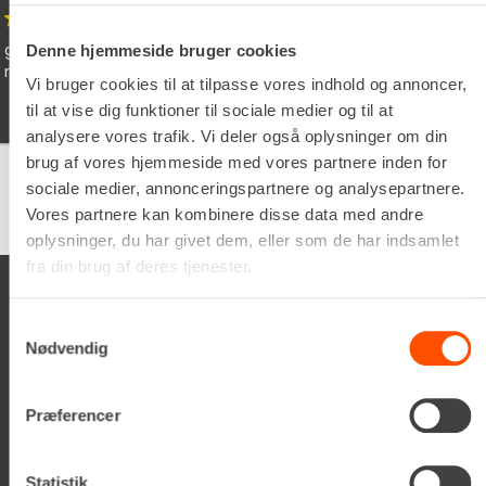
vice og søde chauffør som lever dine
Schyssta hj
Denne hjemmeside bruger cookies
iallafall. Ma
Vi bruger cookies til at tilpasse vores indhold og annoncer,
man vöntar p
til at vise dig funktioner til sociale medier og til at
analysere vores trafik. Vi deler også oplysninger om din
brug af vores hjemmeside med vores partnere inden for
sociale medier, annonceringspartnere og analysepartnere.
Google
samlet bedømmelse er
4.5
af 5,
Vores partnere kan kombinere disse data med andre
på basis af
150 anmeldelser
oplysninger, du har givet dem, eller som de har indsamlet
fra din brug af deres tjenester.
Samtykkevalg
Nødvendig
Renta A/S
Præferencer
Valseholmen 14
DK-2650 Hvidovre
Tlf. +45 70206242
Statistik