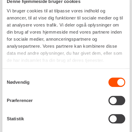
sikrer, at adapteren er støv- og fugtbestandig,
Denne hjemmeside bruger cookies
hvilket gør den velegnet til både indendørs og
Vi bruger cookies til at tilpasse vores indhold og
udendørs brug.
annoncer, til at vise dig funktioner til sociale medier og til
at analysere vores trafik. Vi deler også oplysninger om
Fordele ved at leje et CEE → fladstik
adapterkabel hos Renta:
din brug af vores hjemmeside med vores partnere inden
for sociale medier, annonceringspartnere og
Gør danske stik kompatible med 400V 16A CEE-
analysepartnere. Vores partnere kan kombinere disse
forbindelser
data med andre oplysninger, du har givet dem, eller som
Robust og sikker konstruktion til professionel
de har indsamlet fra din brug af deres tjenester.
brug
IP44 – beskyttet mod fugt og støv
Samtykkevalg
Hurtig tilslutning uden ombygning af udstyr
Nødvendig
Ideel til midlertidige installationer og
byggepladser
Præferencer
Kort sagt: Et adapterstik CEE → fladstik er et
simpelt, men effektivt værktøj, der gør arbejdet
lettere, når du har brug for fleksibel
Statistik
strømtilslutning på tværs af standarder.