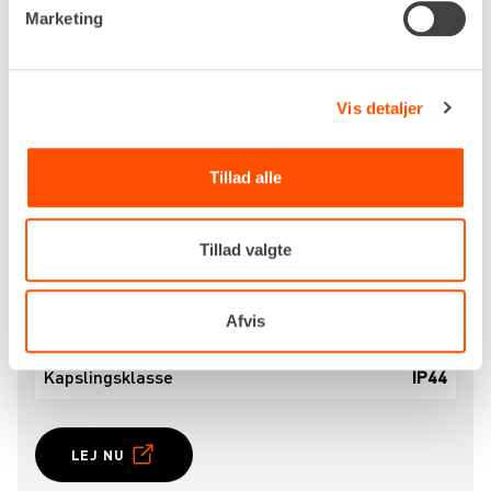
Kontakt din
nærmeste Renta-afdeling
for at høre
Marketing
mere om udlejning af adapterstik CEE → fladstik,
og få den rette løsning til dit projekt.
Vis detaljer
Specifikationer
Spænding
400v
Tillad alle
Strømværdi
16A
Tillad valgte
Indtag
Flerpolet stikprop
3P+N+J
Afvis
Udtag
Forlængerled 400v 16A
Kapslingsklasse
IP44
LEJ NU