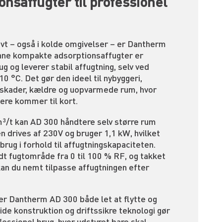
onsaffugter til professionel
ivt – også i kolde omgivelser – er Dantherm
enne kompakte adsorptionsaffugter er
ug og leverer stabil affugtning, selv ved
10 °C. Det gør den ideel til nybyggeri,
dskader, kældre og uopvarmede rum, hvor
ere kommer til kort.
³/t kan AD 300 håndtere selv større rum
n drives af 230V og bruger 1,1 kW, hvilket
rbrug i forhold til affugtningskapaciteten.
dt fugtområde fra 0 til 100 % RF, og takket
an du nemt tilpasse affugtningen efter
er Dantherm AD 300 både let at flytte og
ide konstruktion og driftssikre teknologi gør
ofessionel brug, hvor udstyret bare skal