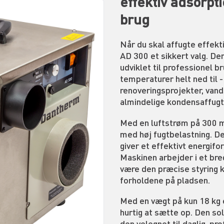
effektiv adsorpti
brug
Når du skal affugte effekt
AD 300 et sikkert valg. D
udviklet til professionel br
temperaturer helt ned til -
renoveringsprojekter, van
almindelige kondensaffugt
Med en luftstrøm på 300 m
med høj fugtbelastning. De
giver et effektivt energifo
Maskinen arbejder i et bre
være den præcise styring k
forholdene på pladsen.
Med en vægt på kun 18 kg 
hurtig at sætte op. Den sol
den velegnet til daglig, pr