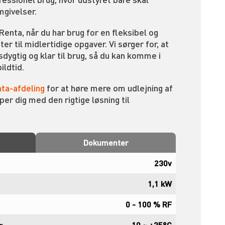
mgivelser.
nta, når du har brug for en fleksibel og
er til midlertidige opgaver. Vi sørger for, at
dygtig og klar til brug, så du kan komme i
ldtid.
ta-afdeling
for at høre mere om udlejning af
er dig med den rigtige løsning til
Dokumenter
230v
1,1 kW
0 - 100 % RF
r
-10 ~ +35°C