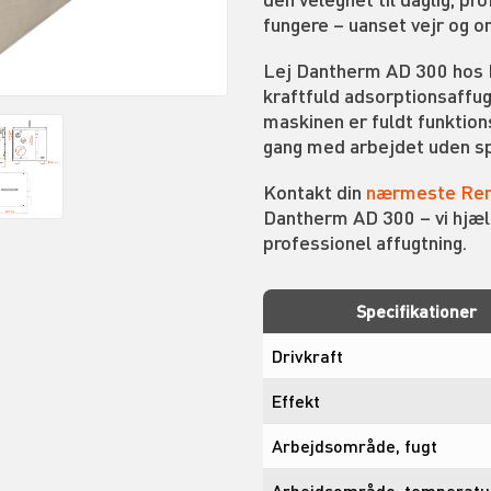
fungere – uanset vejr og o
Lej Dantherm AD 300 hos Re
kraftfuld adsorptionsaffugt
maskinen er fuldt funktions
gang med arbejdet uden spi
Kontakt din
nærmeste Ren
Dantherm AD 300 – vi hjælp
professionel affugtning.
Specifikationer
Drivkraft
Effekt
Arbejdsområde, fugt
Arbejdsområde, temperatu