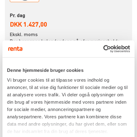
Pr. dag
DKK 1.427,00
Ekskl. moms
Der beregnes kalenderdage på afspærringsbolde.
Denne hjemmeside bruger cookies
Vi bruger cookies til at tilpasse vores indhold og
annoncer, til at vise dig funktioner til sociale medier og til
Afspærringsbold ø500-1.000 mm – kraftig
udlejning til store rørledninger
at analysere vores trafik. Vi deler også oplysninger om
din brug af vores hjemmeside med vores partnere inden
Til de helt store rørprojekter kræver det tungt
for sociale medier, annonceringspartnere og
grej, og her er afspærringsbolden ø500-1.000 mm
analysepartnere. Vores partnere kan kombinere disse
det oplagte valg. Den er bygget til at håndtere
data med andre oplysninger, du har givet dem, eller som
store rørdimensioner i forbindelse med
de har indsamlet fra din brug af deres tjenester.
midlertidige spærringer – fx ved ledningsarbejde,