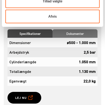
Tillad valgte
Lej den hos Renta og få en stærk og driftssikker
løsning til de tunge rør. Kontakt
din nærmeste
Afvis
Renta-afdeling
for booking og mere information.
Specifikationer
Dokumenter
Dimensioner
ø500 - 1.000 mm
Arbejdstryk
2,5 bar
Cylinderlængde
1.050 mm
Totallængde
1.130 mm
Egenvægt
22,0 kg
LEJ NU