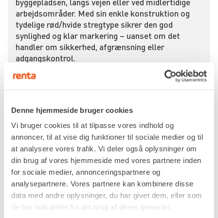
byggepladsen, langs vejen eller ved midlertidige
arbejdsområder. Med sin enkle konstruktion og
tydelige rød/hvide stregtype sikrer den god
synlighed og klar markering – uanset om det
handler om sikkerhed, afgrænsning eller
adgangskontrol.
Denne model måler 70 x 20 mm i tværsnit og har
en længde på hele 4.000 mm. Den lave vægt på kun
2,7 kg gør den nem at håndtere og flytte efter
behov, uden at det går ud over stabiliteten.
Denne hjemmeside bruger cookies
Perfekt til midlertidig brug, hvor fleksibilitet og
Vi bruger cookies til at tilpasse vores indhold og
synlighed er vigtigere end permanente løsninger.
annoncer, til at vise dig funktioner til sociale medier og til
at analysere vores trafik. Vi deler også oplysninger om
Afspærringslægter bruges ofte i kombination
din brug af vores hjemmeside med vores partnere inden
med kegler, fødder eller stativer, og de fungerer
for sociale medier, annonceringspartnere og
glimrende til hurtig opmærkning af farezoner,
analysepartnere. Vores partnere kan kombinere disse
arbejdsområder eller som afskærmning ved
data med andre oplysninger, du har givet dem, eller som
lednings- og gravearbejde. Og da de sjældent er i
brug hele tiden, giver det rigtig god mening at
de har indsamlet fra din brug af deres tjenester.