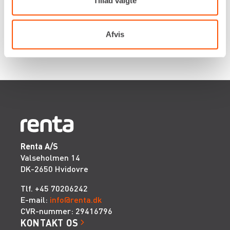
Tillad valgte
Renta udlejer kun til erhverv. Gyldigt CVR-
nummer er påkrævet.
Afvis
Renta A/S
Valseholmen 14
DK-2650 Hvidovre
Tlf. +45 70206242
E-mail:
info@renta.dk
CVR-nummer: 29416796
KONTAKT OS