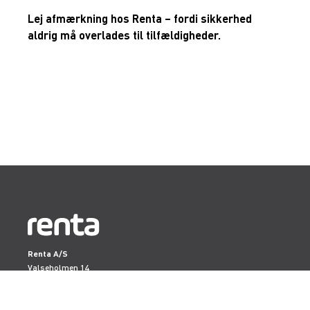
Lej afmærkning hos Renta – fordi sikkerhed
aldrig må overlades til tilfældigheder.
Renta A/S
Valseholmen 14
DK-2650 Hvidovre
Tlf. +45 70206242