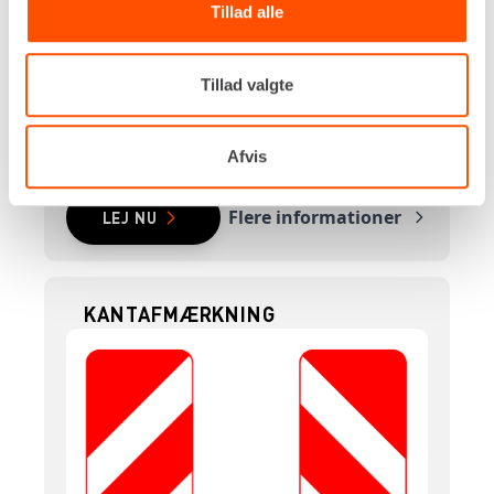
Tillad alle
10 stk
DKK 32,00
Pr. dag
Ekskl. moms
Tillad valgte
Renta udlejer kun til erhverv. Gyldigt CVR-
nummer er påkrævet.
Afvis
Flere informationer
LEJ NU
KANTAFMÆRKNING