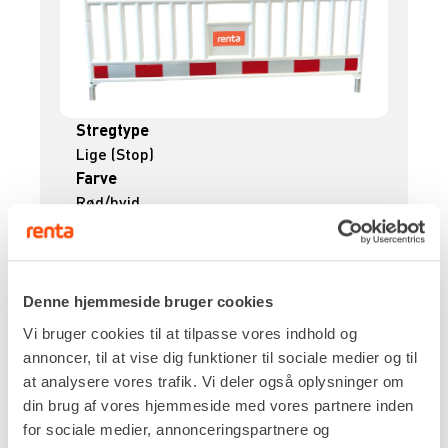
Stregtype
Lige (Stop)
Farve
Rød/hvid
Dimensioner
1.000 x 2.000 mm
DKK 45,00
Pr. dag
Denne hjemmeside bruger cookies
Ekskl. moms
Der beregnes kalenderdage på
Vi bruger cookies til at tilpasse vores indhold og
afspærringsbomme.
annoncer, til at vise dig funktioner til sociale medier og til
at analysere vores trafik. Vi deler også oplysninger om
Renta udlejer kun til erhverv. Gyldigt CVR-
din brug af vores hjemmeside med vores partnere inden
nummer er påkrævet.
for sociale medier, annonceringspartnere og