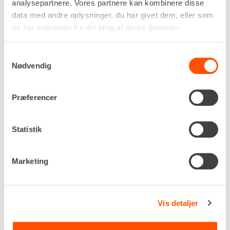
analysepartnere. Vores partnere kan kombinere disse
data med andre oplysninger, du har givet dem, eller som
Flere informationer
LEJ NU
de har indsamlet fra din brug af deres tjenester.
Samtykkevalg
BARREL TIL
Nødvendig
AFSPÆRRINGSBOMME
Præferencer
Statistik
Marketing
Vis detaljer
Antal