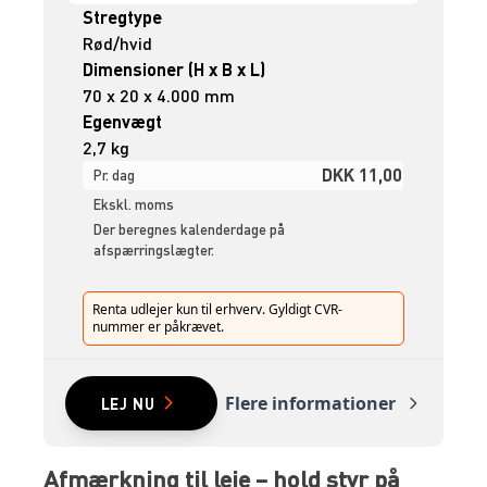
Stregtype
Rød/hvid
Dimensioner (H x B x L)
70 x 20 x 4.000 mm
Egenvægt
2,7 kg
DKK 11,00
Pr. dag
Ekskl. moms
Der beregnes kalenderdage på
afspærringslægter.
Renta udlejer kun til erhverv. Gyldigt CVR-
nummer er påkrævet.
Flere informationer
LEJ NU
Afmærkning til leje – hold styr på