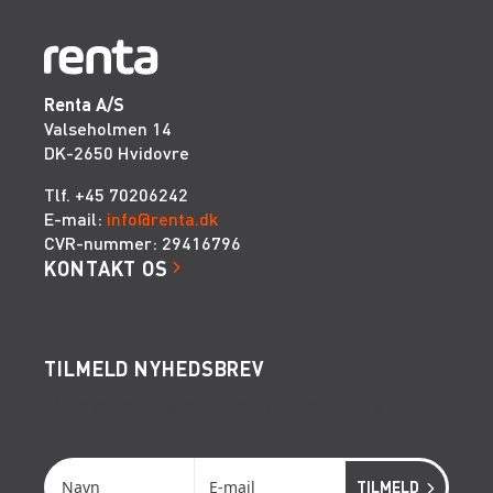
Renta A/S
Valseholmen 14
DK-2650 Hvidovre
Tlf. +45 70206242
E-mail:
info@renta.dk
CVR-nummer: 29416796
KONTAKT OS
TILMELD NYHEDSBREV
Få de seneste nyheder, invitationer, tips og tricks
m.m.