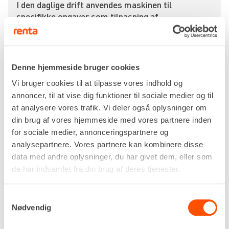
I den daglige drift anvendes maskinen til
specifikke opgaver som tilpasning af
armeringsjern i fundamenter, bukning af bøjler til
bjælker eller efterbearbejdning af jern, der er
placeret forkert under støbningen. Den er
særdeles velegnet til reparation og finish på
Denne hjemmeside bruger cookies
byggeprojekter, hvor armeringen skal bukkes på
Vi bruger cookies til at tilpasse vores indhold og
plads efter afskalling af beton. Anlægsgartnere
annoncer, til at vise dig funktioner til sociale medier og til
og murere bruger maskinen til at bukke kamstål til
at analysere vores trafik. Vi deler også oplysninger om
trappekonstruktioner og støttemure, hvilket
din brug af vores hjemmeside med vores partnere inden
sikrer, at armeringen følger konstruktionens
for sociale medier, annonceringspartnere og
geometri præcis efter tegningerne.
analysepartnere. Vores partnere kan kombinere disse
Arbejdsmiljømæssigt reducerer Bendof HB-16
data med andre oplysninger, du har givet dem, eller som
den fysiske belastning markant, da den erstatter
de har indsamlet fra din brug af deres tjenester.
manuelt arbejde med bukkenøgle, hvilket
forebygger skader i ryg og skuldre. Det
Samtykkevalg
ergonomiske greb og den hurtige returfunktion
Nødvendig
optimerer arbejdsgangen og sikkerheden for
operatøren, mens det lave støjniveau forbedrer