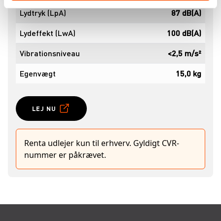
Lydtryk (LpA)
87 dB(A)
Lydeffekt (LwA)
100 dB(A)
Vibrationsniveau
<2,5 m/s²
Egenvægt
15,0 kg
LEJ NU
Renta udlejer kun til erhverv. Gyldigt CVR-
nummer er påkrævet.