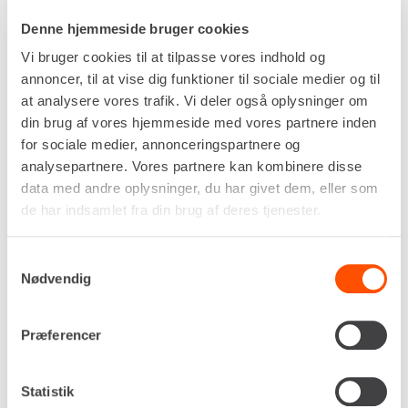
uautoriseret adgang, hvilket gør den til et sikkert
Denne hjemmeside bruger cookies
valg for entreprenører og håndværkere, der
Vi bruger cookies til at tilpasse vores indhold og
opbevarer kostbart værktøj og maskiner
annoncer, til at vise dig funktioner til sociale medier og til
udendørs.
at analysere vores trafik. Vi deler også oplysninger om
Materiellet er særligt anvendeligt til opbevaring af
din brug af vores hjemmeside med vores partnere inden
langt gods såsom rør, profiler og tømmer, da de
gennemgående døre muliggør hurtig af- og
for sociale medier, annonceringspartnere og
pålæsning uden besværlige vendinger inde i
analysepartnere. Vores partnere kan kombinere disse
rummet. Ved større renoveringsopgaver fungerer
data med andre oplysninger, du har givet dem, eller som
containeren som en effektiv logistiksluse, hvor
de har indsamlet fra din brug af deres tjenester.
materialer leveres i den ene ende og tages ud til
brug i den anden, hvilket optimerer arbejdsgangen
Samtykkevalg
og minimerer tidsforbruget på intern flytning.
Nødvendig
Installatører og tømrere benytter den ofte som et
mobilt værksted, hvor det naturlige lysindfald fra
Præferencer
begge ender forbedrer arbejdsvilkårene under
klargøring af emner før montering.
Statistik
Kontakt din
nærmeste Renta-afdeling
for at høre