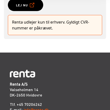
LEJ NU
Renta udlejer kun til erhverv. Gyldigt CVR-
nummer er påkrævet.
Renta A/S
Valseholmen 14
DK-2650 Hvidovre
Tlf. +45 70206242
E-mail:
info@renta.dk