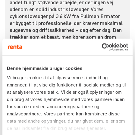
andet tungt støvende arbejde, er der ingen vej
udenom en solid industristøvsuger. Vores
cyklonstøvsuger på 3,6 kW fra Pullman Ermator
er bygget til professionelle, der kræver maksimal
sugeevne og driftssikkerhed – dag efter dag. Den
trækker som et bæst, men kører som en drøm.
Med tre kraftige motorer og HEPA-filtrering
klarer den selv det fineste betonstøv, uden at du
skal stå og tømme filter hvert kvarter. Beholderen
Denne hjemmeside bruger cookies
har stor kapacitet, så du kan arbejde længere uden
afbrydelser, og med sin luftmængde på hele 400
Vi bruger cookies til at tilpasse vores indhold og
m³/t får du effektiv støvopsamling selv på store
annoncer, til at vise dig funktioner til sociale medier og til
flader.
at analysere vores trafik. Vi deler også oplysninger om
din brug af vores hjemmeside med vores partnere inden
Den er nem at rulle rundt på byggepladsen, vejer
for sociale medier, annonceringspartnere og
blot 63 kg og kommer med en 7,5 meters
analysepartnere. Vores partnere kan kombinere disse
sugeslange, så du kan bevæge dig frit omkring.
data med andre oplysninger, du har givet dem, eller som
Uanset om du arbejder med gulvslibere,
de har indsamlet fra din brug af deres tjenester.
vægfræsere eller betonsave, sikrer denne