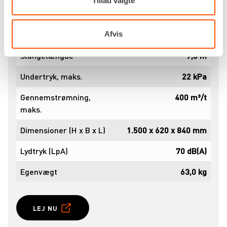
Tillad valgte
Drivkraft
230v
Afvis
Effekt
3,6 kW
Slangelængde
7,5 m
Undertryk, maks.
22 kPa
Gennemstrømning,
400 m³/t
maks.
Dimensioner (H x B x L)
1.500 x 620 x 840 mm
Lydtryk (LpA)
70 dB(A)
Egenvægt
63,0 kg
LEJ NU