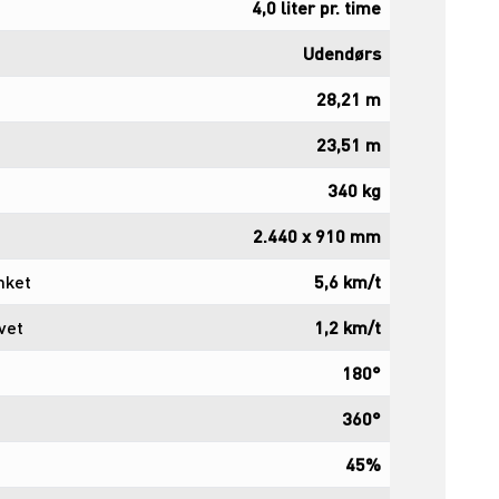
4,0 liter pr. time
Udendørs
28,21 m
23,51 m
340 kg
2.440 x 910 mm
nket
5,6 km/t
vet
1,2 km/t
180°
360°
45%