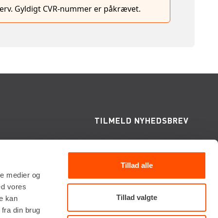
hverv. Gyldigt CVR-nummer er påkrævet.
TILMELD NYHEDSBREV
Få de seneste nyheder, invitationer, tips og
tricks m.m.
Tillad alle
ale medier og
ed vores
Tillad valgte
re kan
fra din brug