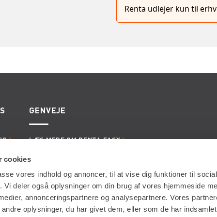
Renta udlejer kun til er
ES
GENVEJE
NG
LÆS MERE OM RENTA EASY
ERVICE
LEDIGE JOBS | KARRIERE I RENTA
LING
LEJE- OG LEVERINGSBETINGELSER
 cookies
passe vores indhold og annoncer, til at vise dig funktioner til soci
fik. Vi deler også oplysninger om din brug af vores hjemmeside m
 medier, annonceringspartnere og analysepartnere. Vores partne
ndre oplysninger, du har givet dem, eller som de har indsamlet 