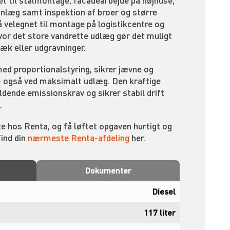
et til stålmontage, facadearbejde på højhuse,
anlæg samt inspektion af broer og større
 velegnet til montage på logistikcentre og
vor det store vandrette udlæg gør det muligt
dæk eller udgravninger.
med proportionalstyring, sikrer jævne og
– også ved maksimalt udlæg. Den kraftige
ldende emissionskrav og sikrer stabil drift
.
e hos Renta, og få løftet opgaven hurtigt og
Find din
nærmeste Renta-afdeling
her.
Dokumenter
Diesel
117 liter