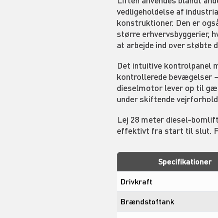
Liften anvendes blandt and
vedligeholdelse af industri
konstruktioner. Den er også
større erhvervsbyggerier, h
at arbejde ind over støbte 
Det intuitive kontrolpanel 
kontrollerede bevægelser 
dieselmotor lever op til gæ
under skiftende vejrforhold
Lej 28 meter diesel-bomlift
effektivt fra start til slut. 
Specifikationer
Drivkraft
Brændstoftank