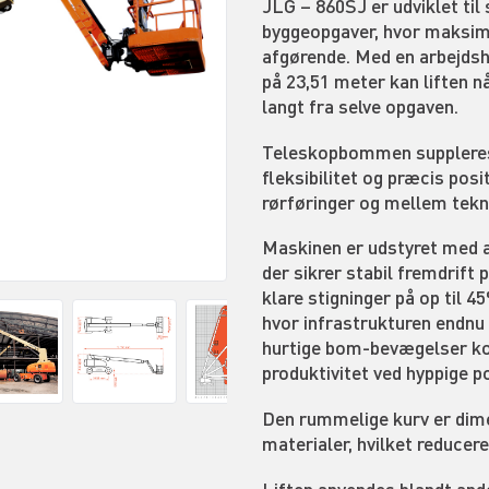
JLG – 860SJ er udviklet til
byggeopgaver, hvor maksima
afgørende. Med en arbejdsh
på 23,51 meter kan liften 
langt fra selve opgaven.
Teleskopbommen suppleres 
fleksibilitet og præcis posi
rørføringer og mellem tekni
Maskinen er udstyret med a
der sikrer stabil fremdrift
klare stigninger på op til 4
hvor infrastrukturen endnu 
hurtige bom-bevægelser ko
produktivitet ved hyppige po
Den rummelige kurv er dime
materialer, hvilket reducer