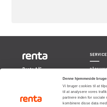
SERVIC
Renta A/S
RÅDGIVNI
ONSITE S
Valseholmen 14
LIFTOPMÅ
Denne hjemmeside bruger
DK-2650 Hvidovre
Vi bruger cookies til at til
Tlf. +45 70206242
til at analysere vores tra
E-mail:
info@renta.dk
partnere inden for sociale
CVR-nummer: 29416796
kombinere disse data med a