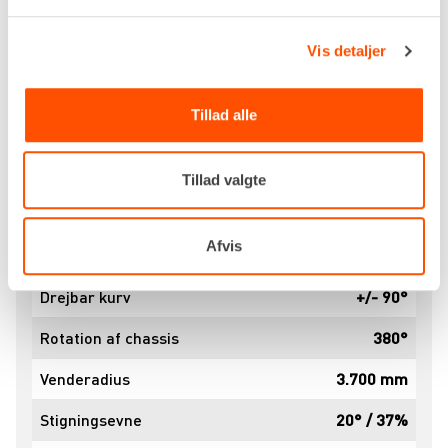
Specifikationer
Dokumenter
Drivkraft
Diesel / 230v
Vis detaljer
Arbejdshøjde, maks.
33,00 m
Tillad alle
Platformshøjde, maks.
31,00 m
Udlæg, maks.
19,00 m
Tillad valgte
Platformskapacitet
250 kg
Afvis
Platform dimensioner
1.400 x 800 mm
Drejbar kurv
+/- 90°
Rotation af chassis
380°
Venderadius
3.700 mm
Stigningsevne
20° / 37%