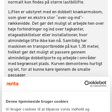
normalt kun findes på større lastbillifte.
Liften er udstyret med en dobbelt knækarmsbom,
som giver en ekstra stor “over-og-ind”-
rækkevidde. Det gør det muligt at arbejde hen over
høje forhindringer og ind over tagkanter,
etageadskillelser eller installationer, hvor
almindelige lifte ikke kan nå. Samtidig har
maskinen en transportbredde på kun 1,35 meter,
hvilket gør det muligt at passere gennem
almindelige dobbeltporte og arbejde i områder
med begrænset plads. Kurven demonteres hurtigt
og let, for at kunne køre igennem de smalle
passager.
Det fleksible støttebenssystem gør det muligt at
opstille liften sikkert på ujævne flader, trapper
eller skråninger, da hvert støtteben kan justeres
individuelt. Bælteunderstellet sikrer samtidig en
Denne hjemmeside bruger cookies
stabil fremdrift og et lavt marktryk, hvilket gør
Vi bruger cookies til at tilpasse vores indhold og