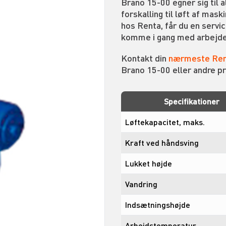
Brano 15-00 egner sig til a
forskalling til løft af mas
hos Renta, får du en servic
komme i gang med arbejd
Kontakt din
nærmeste Ren
Brano 15-00 eller andre p
Specifikationer
Løftekapacitet, maks.
Kraft ved håndsving
Lukket højde
Vandring
Indsætningshøjde
Arbejdstemperatur