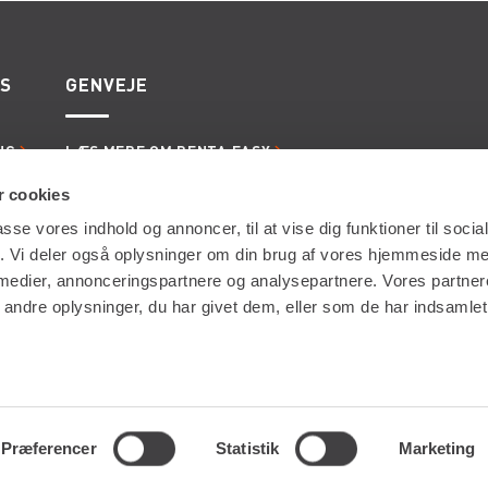
ES
GENVEJE
NG
LÆS MERE OM RENTA EASY
ERVICE
LEDIGE JOBS | KARRIERE I RENTA
LING
LEJE- OG LEVERINGSBETINGELSER
 cookies
passe vores indhold og annoncer, til at vise dig funktioner til soci
fik. Vi deler også oplysninger om din brug af vores hjemmeside m
 medier, annonceringspartnere og analysepartnere. Vores partne
ndre oplysninger, du har givet dem, eller som de har indsamlet 
Præferencer
Statistik
Marketing