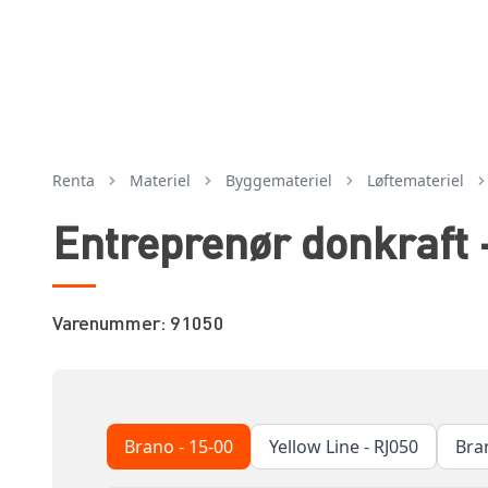
Renta
Materiel
byggemateriel
løftemateriel
Entreprenør donkraft –
Varenummer: 91050
Brano - 15-00
Yellow Line - RJ050
Bra