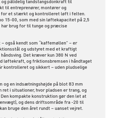
 og pålidelig tandstangsdonkraft til
kt til entreprenører, montører og
for et stærkt og kontrolleret løft i felten.
no 15-00, som med sin løftekapacitet på 2,5
u har brug for til tunge og præcise
 – også kendt som “kaffemøllen” – er
uktionsstål og udstyret med et kraftigt
 håndsving. Det kræver kun 380 N ved
ld løftekraft, og friktionsbremsen i håndtaget
går kontrolleret og sikkert – uden pludselige
m og en indsætningshøjde på blot 83 mm
ret i situationer, hvor pladsen er trang, og
 Den kompakte konstruktion gør den let at
envægt), og dens driftsområde fra -20 til
kan bruge den året rundt – uanset vejret.