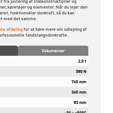
lt fra justering af stålkonstruktioner og
kiner, køretøjer og elementer. Når du lejer den
eret, funktionsklar donkraft, så du kan
et med det samme.
ta-afdeling
for at høre mere om udlejning af
rofessionelle tandstangsdonkrafte.
Dokumenter
2,5 t
380 N
765 mm
360 mm
83 mm
-20 ~ +50°C