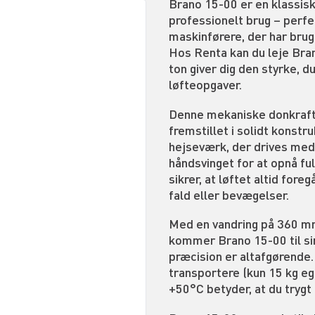
Brano 15-00 er en klassisk
professionelt brug – perfe
maskinførere, der har brug 
Hos Renta kan du leje Bra
ton giver dig den styrke, d
løfteopgaver.
Denne mekaniske donkraft
fremstillet i solidt konstr
hejseværk, der drives med
håndsvinget for at opnå fu
sikrer, at løftet altid fore
fald eller bevægelser.
Med en vandring på 360 m
kommer Brano 15-00 til sin 
præcision er altafgørende.
transportere (kun 15 kg eg
+50°C betyder, at du trygt 