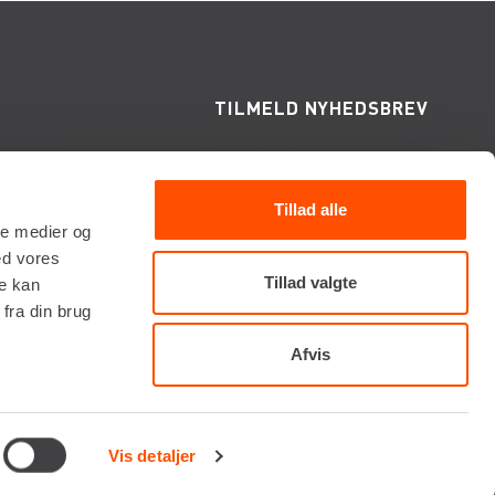
TILMELD NYHEDSBREV
Få de seneste nyheder, invitationer, tips og
tricks m.m.
Tillad alle
ale medier og
ed vores
Tillad valgte
re kan
fra din brug
Afvis
Vi tager forbehold for eventuelle fejl og ændringer.
Vis detaljer