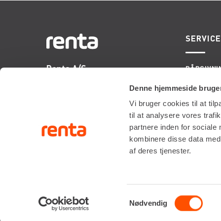
SERVIC
Renta A/S
RÅDGIVNI
ONSITE S
Valseholmen 14
LIFTOPMÅ
Denne hjemmeside bruger
DK-2650 Hvidovre
Vi bruger cookies til at til
Tlf. +45 70206242
til at analysere vores tra
E-mail:
info@renta.dk
partnere inden for sociale
CVR-nummer: 29416796
kombinere disse data med a
af deres tjenester.
KONTAKT OS
Samtykkevalg
Nødvendig