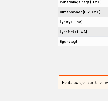
Indfødningstragt (H x B)
Dimensioner (H x B x L)
Lydtryk (LpA)
Lydeffekt (LwA)
Egenvægt
Renta udlejer kun til er