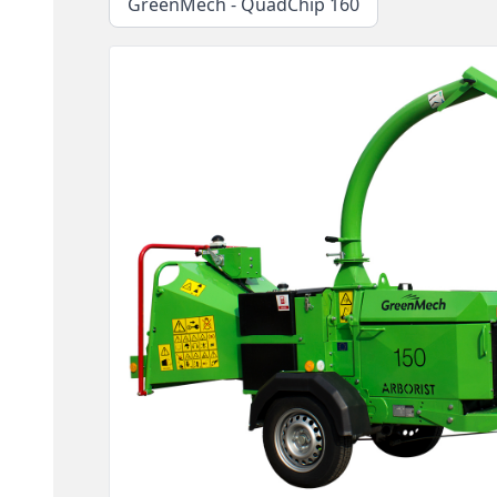
GreenMech - QuadChip 160