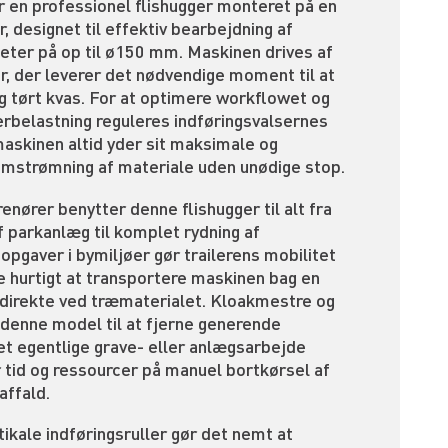
 en professionel flishugger monteret på en
r, designet til effektiv bearbejdning af
ter på op til ø150 mm. Maskinen drives af
r, der leverer det nødvendige moment til at
g tørt kvas. For at optimere workflowet og
belastning reguleres indføringsvalsernes
askinen altid yder sit maksimale og
mstrømning af materiale uden unødige stop.
nører benytter denne flishugger til alt fra
 parkanlæg til komplet rydning af
pgaver i bymiljøer gør trailerens mobilitet
 hurtigt at transportere maskinen bag en
 direkte ved træmaterialet. Kloakmestre og
denne model til at fjerne generende
et egentlige grave- eller anlægsarbejde
 tid og ressourcer på manuel bortkørsel af
affald.
ikale indføringsruller gør det nemt at