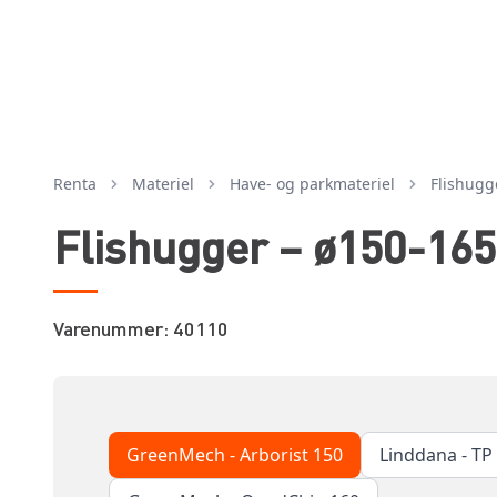
Renta
Materiel
have- og parkmateriel
flishugg
Flishugger – ø150-1
Varenummer: 40110
GreenMech - Arborist 150
Linddana - TP