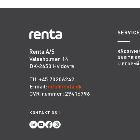
SERVIC
Renta A/S
RÅDGIVNI
ONSITE S
Valseholmen 14
LIFTOPMÅ
DK-2650 Hvidovre
Tlf. +45 70206242
E-mail:
info@renta.dk
CVR-nummer: 29416796
KONTAKT OS