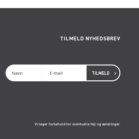
TILMELD NYHEDSBREV
Få de seneste nyheder, invitationer, tips og
tricks m.m.
Vi tager forbehold for eventuelle fejl og ændringer.