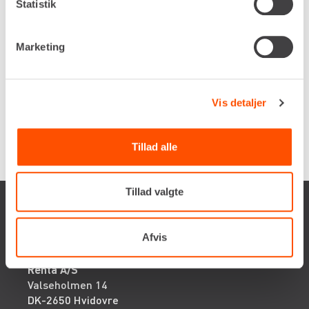
Statistik
Marketing
LEJ NU
Renta udlejer kun til erhverv. Gyldigt CVR-
Vis detaljer
nummer er påkrævet.
Tillad alle
Tillad valgte
Afvis
Renta A/S
Valseholmen 14
DK-2650 Hvidovre