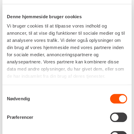
Denne hjemmeside bruger cookies
Vi bruger cookies til at tilpasse vores indhold og
annoncer, til at vise dig funktioner til sociale medier og til
Pr. dag
at analysere vores trafik. Vi deler også oplysninger om
DKK 655,00
din brug af vores hjemmeside med vores partnere inden
Ekskl. moms
for sociale medier, annonceringspartnere og
analysepartnere. Vores partnere kan kombinere disse
data med andre oplysninger, du har givet dem, eller som
de har indsamlet fra din brug af deres tjenester.
Samtykkevalg
Frontskovl til skridstyret hjulæssere med Bobcat
Nødvendig
eller Komatsu skifte.
Præferencer
Specifikationer
Skifte
Komatsu