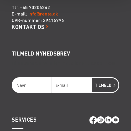
Tlf. +45 70206242
E-mail:
info@renta.dk
CVR-nummer: 29416796
KONTAKT OS
TILMELD NYHEDSBREV
Få de seneste nyheder, invitationer, tips og tricks
m.m.
SERVICES