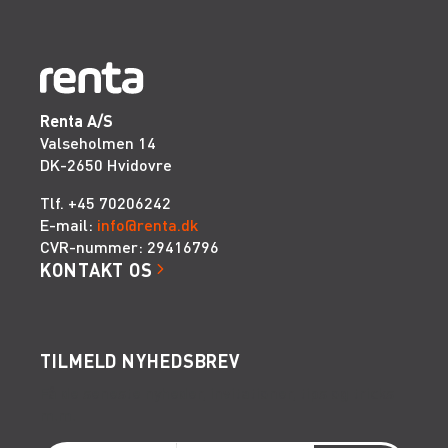
Renta A/S
Valseholmen 14
DK-2650 Hvidovre
Tlf. +45 70206242
E-mail:
info@renta.dk
CVR-nummer: 29416796
KONTAKT OS
TILMELD NYHEDSBREV
Få de seneste nyheder, invitationer, tips og tricks
m.m.