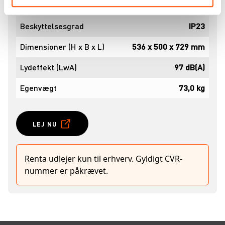
Startsystem
Håndstart
Beskyttelsesgrad
IP23
Dimensioner (H x B x L)
536 x 500 x 729 mm
Lydeffekt (LwA)
97 dB(A)
Egenvægt
73,0 kg
LEJ NU
Renta udlejer kun til erhverv. Gyldigt CVR-
nummer er påkrævet.