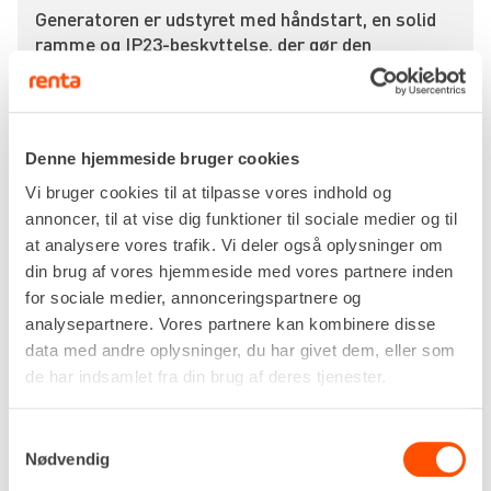
Generatoren er udstyret med håndstart, en solid
ramme og IP23-beskyttelse, der gør den
modstandsdygtig over for støv og fugt – og
dermed klar til byggepladsens virkelighed. Med
brændstoftank på 11 liter og et forbrug på kun 2,1
liter i timen er den desuden økonomisk i drift.
Denne hjemmeside bruger cookies
Fordele ved at leje Pramac ES 8000 hos Renta:
Vi bruger cookies til at tilpasse vores indhold og
annoncer, til at vise dig funktioner til sociale medier og til
Kraftig ydelse – op til 7,2 kVA
at analysere vores trafik. Vi deler også oplysninger om
230V og 400V udtag – fleksibel til forskelligt
din brug af vores hjemmeside med vores partnere inden
udstyr
for sociale medier, annonceringspartnere og
Robust, pålidelig og bygget til professionelt brug
analysepartnere. Vores partnere kan kombinere disse
IP23-beskyttelse mod støv og fugt
data med andre oplysninger, du har givet dem, eller som
Kompakt og nem at transportere – trods styrken
de har indsamlet fra din brug af deres tjenester.
Lej Pramac ES 8000 generatoren hos Renta, og få
stabil og kraftfuld strøm leveret direkte til din
Samtykkevalg
byggeplads. Perfekt til midlertidige opgaver, hvor
Nødvendig
pålidelig strømforsyning er en forudsætning for at