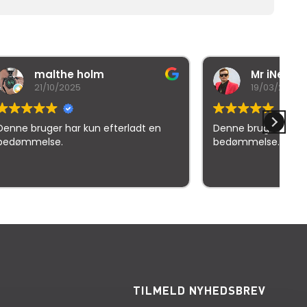
Mr iNexuz (RedHead)
19/03/2026
adt en
Denne bruger har kun efterladt en
Kv
bedømmelse.
elser
TILMELD NYHEDSBREV