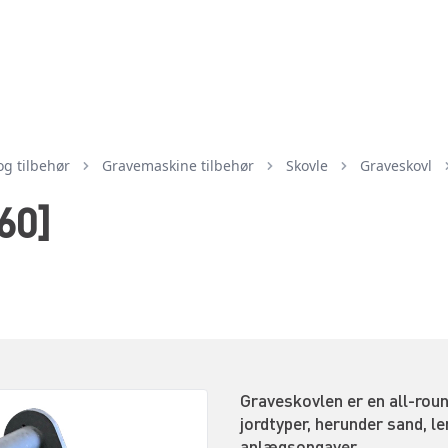
og tilbehør
gravemaskine tilbehør
skovle
graveskovl
60]
Graveskovlen er en all-round
jordtyper, herunder sand, l
anlægsopgaver.