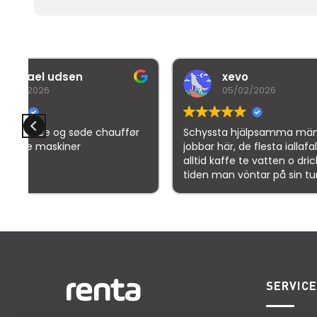
xevo
B
05/02/2026
3
r
Schyssta hjälpsamma människor
Denne bru
jobbar här, de flesta iallafall. Man får
bedømme
alltid kaffe te vatten o dricka under
tiden man vöntar på sin tur. 5/5
Goo
SERVIC