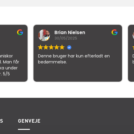
rian Nielsen
malthe holm
0/05/2025
21/10/2025
ger har kun efterladt en
Denne bruger har kun efterl
lse.
bedømmelse.
gle
samlet bedømmelse er
4.5
af 5,
på basis af
150 anmeld
ES
GENVEJE