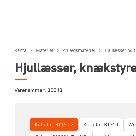
Renta
Materiel
anlægsmateriel
hjullæsser og 
Hjullæsser, knækstyret
Varenummer: 33310
Kubota - RT150-2
Kubota - RT210
We