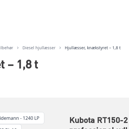
tilbehør
diesel hjullæsser
Hjullæsser, knækstyret – 1,8 t
 – 1,8 t
Kubota RT150-2 
idemann - 1240 LP