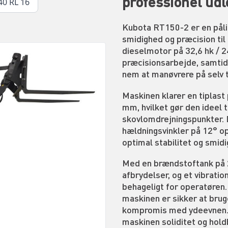
professionel udl
0 RL 16
Kubota RT150-2 er en påli
smidighed og præcision til
dieselmotor på 32,6 hk / 2
præcisionsarbejde, samtid
nem at manøvrere på selv 
Maskinen klarer en tiplast
mm, hvilket gør den ideel t
skovlomdrejningspunkter.
hældningsvinkler på 12° op
optimal stabilitet og smidi
Med en brændstoftank på 25
afbrydelser, og et vibrati
behageligt for operatøren.
maskinen er sikker at brug
kompromis med ydeevnen. 
maskinen soliditet og holdb