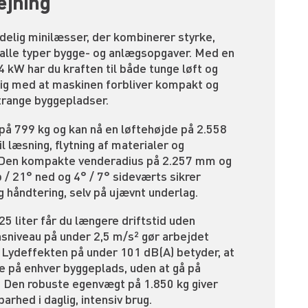
ejning
delig minilæsser, der kombinerer styrke,
 alle typer bygge- og anlægsopgaver. Med en
4 kW har du kraften til både tunge løft og
ig med at maskinen forbliver kompakt og
trange byggepladser.
 på 799 kg og kan nå en løftehøjde på 2.558
il læsning, flytning af materialer og
 Den kompakte venderadius på 2.257 mm og
 / 21° ned og 4° / 7° sideværts sikrer
g håndtering, selv på ujævnt underlag.
 liter får du længere driftstid uden
onsniveau på under 2,5 m/s² gør arbejdet
 Lydeffekten på under 101 dB(A) betyder, at
e på enhver byggeplads, uden at gå på
Den robuste egenvægt på 1.850 kg giver
arhed i daglig, intensiv brug.