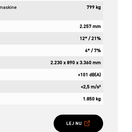
 maskine
799 kg
2.257 mm
12° / 21%
4° / 7%
2.230 x 890 x 3.360 mm
<101 dB(A)
<2,5 m/s²
1.850 kg
LEJ NU