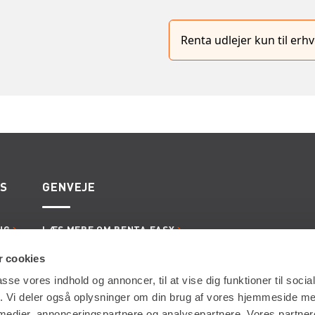
Renta udlejer kun til er
ES
GENVEJE
NG
LÆS MERE OM RENTA EASY
ERVICE
LEDIGE JOBS | KARRIERE I RENTA
LING
LEJE- OG LEVERINGSBETINGELSER
 cookies
passe vores indhold og annoncer, til at vise dig funktioner til soci
fik. Vi deler også oplysninger om din brug af vores hjemmeside m
 medier, annonceringspartnere og analysepartnere. Vores partne