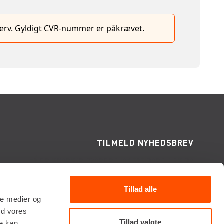
hverv. Gyldigt CVR-nummer er påkrævet.
TILMELD NYHEDSBREV
Få de seneste nyheder, invitationer, tips og
tricks m.m.
Tillad alle
ale medier og
ed vores
Tillad valgte
re kan