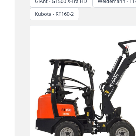
GiAnt - G1500 X-Tra HD
Weidemann - 114
Kubota - RT160-2