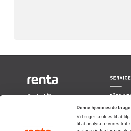
SERVIC
Renta A/S
RÅDGIVNI
ONSITE S
Valseholmen 14
LIFTOPMÅ
Denne hjemmeside bruger
DK-2650 Hvidovre
Vi bruger cookies til at til
Tlf. +45 70206242
til at analysere vores tra
E-mail:
info@renta.dk
partnere inden for sociale