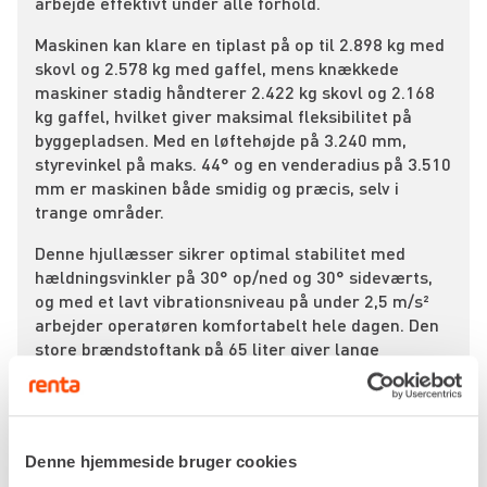
arbejde effektivt under alle forhold.
Maskinen kan klare en tiplast på op til 2.898 kg med
skovl og 2.578 kg med gaffel, mens knækkede
maskiner stadig håndterer 2.422 kg skovl og 2.168
kg gaffel, hvilket giver maksimal fleksibilitet på
byggepladsen. Med en løftehøjde på 3.240 mm,
styrevinkel på maks. 44° og en venderadius på 3.510
mm er maskinen både smidig og præcis, selv i
trange områder.
Denne hjullæsser sikrer optimal stabilitet med
hældningsvinkler på 30° op/ned og 30° sideværts,
og med et lavt vibrationsniveau på under 2,5 m/s²
arbejder operatøren komfortabelt hele dagen. Den
store brændstoftank på 65 liter giver lange
driftstider uden afbrydelser, og maskinens
egenvægt på 4.300 kg sikrer robusthed og
holdbarhed til intensiv brug.
Hos Renta kan du leje Weidemann 2080 LP RL40 til
Denne hjemmeside bruger cookies
midlertidige projekter, når du har brug for