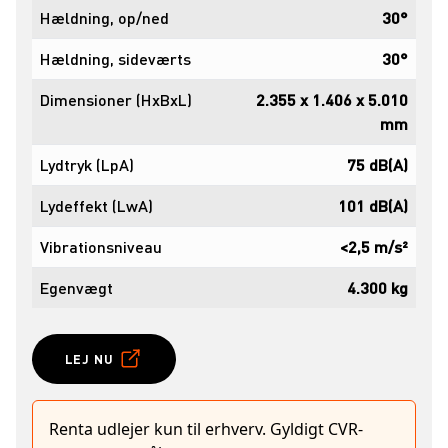
Hældning, op/ned
30°
Hældning, sideværts
30°
Dimensioner (HxBxL)
2.355 x 1.406 x 5.010
mm
Lydtryk (LpA)
75 dB(A)
Lydeffekt (LwA)
101 dB(A)
Vibrationsniveau
<2,5 m/s²
Egenvægt
4.300 kg
LEJ NU
Renta udlejer kun til erhverv. Gyldigt CVR-