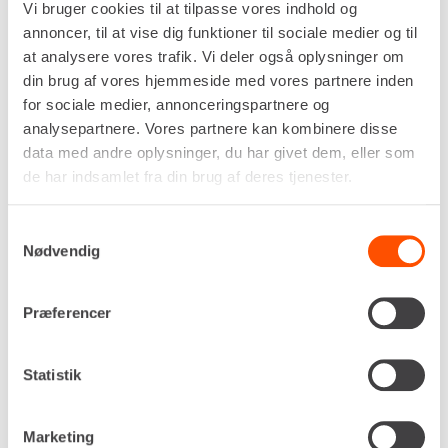
Vi bruger cookies til at tilpasse vores indhold og
professionelt udstyr uden investering. Maskinen
annoncer, til at vise dig funktioner til sociale medier og til
leveres klar til brug, så du hurtigt kan komme i gang
at analysere vores trafik. Vi deler også oplysninger om
med arbejdet.
din brug af vores hjemmeside med vores partnere inden
Lej Weidemann 2080 LP RL40 i dag og oplev en
for sociale medier, annonceringspartnere og
hjullæsser, der kombinerer kraft, fleksibilitet og
analysepartnere. Vores partnere kan kombinere disse
stabilitet til byggepladsens mest krævende opgaver.
data med andre oplysninger, du har givet dem, eller som
de har indsamlet fra din brug af deres tjenester.
Specifikationer
Dokumenter
Samtykkevalg
Drivkraft
Diesel
Nødvendig
Ydelse (hk / kW)
60,3 / 45,0
Præferencer
Hastighed
0 - 20 km/t
Brændstoftank
65 liter
Statistik
Løftehøjde,
3.240 mm
skovlomdrejningspunkt
Marketing