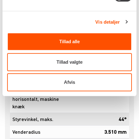
Tiplast skovl,
2.898 kg
horisontalt, maskine
Vis detaljer
lige
Tiplast skovl,
2.422 kg
Tillad alle
horisontalt, maskine
knæk
Tillad valgte
Tiplast gaffel,
2.578 kg
horisontalt, maskine
lige
Afvis
Tiplast gaffel,
2.168 kg
horisontalt, maskine
knæk
Styrevinkel, maks.
44°
Venderadius
3.510 mm