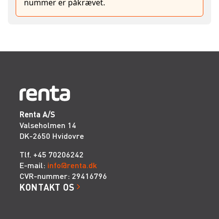
nummer er påkrævet.
Renta A/S
Valseholmen 14
DK-2650 Hvidovre
Tlf. +45 70206242
E-mail:
info@renta.dk
CVR-nummer: 29416796
KONTAKT OS