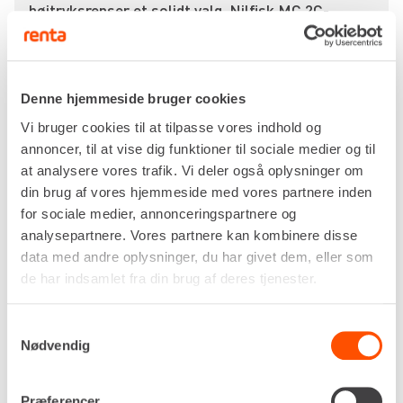
højtryksrenser et solidt valg. Nilfisk MC 2C-
120/520 XT er en alsidig højtryksrenser på 230
volt, der passer perfekt til midlertidige
rengøringsopgaver på byggepladser, værksteder
eller i produktionshaller. Den leverer et jævnt og
Denne hjemmeside bruger cookies
kraftfuldt tryk, som fjerner snavs, olie og
Vi bruger cookies til at tilpasse vores indhold og
betonstøv uden at efterlade rod.
annoncer, til at vise dig funktioner til sociale medier og til
Med et pumpetryk på op til 140 bar og en
at analysere vores trafik. Vi deler også oplysninger om
vandmængde på 516 liter i timen har du rigeligt
din brug af vores hjemmeside med vores partnere inden
med power til de fleste professionelle opgaver.
for sociale medier, annonceringspartnere og
Den kompakte størrelse og egenvægten på 27 kilo
analysepartnere. Vores partnere kan kombinere disse
gør den let at flytte rundt mellem opgaver – og du
data med andre oplysninger, du har givet dem, eller som
slipper for at bakse med tungt udstyr, der fylder
de har indsamlet fra din brug af deres tjenester.
hele bilen.
Konstruktionen er robust, og med Nilfisks
Samtykkevalg
Nødvendig
velkendte kvalitet kan du roligt regne med, at
maskinen holder til daglig brug i hårde miljøer.
Kabellængden på fem meter og maks. 60 grader
Præferencer