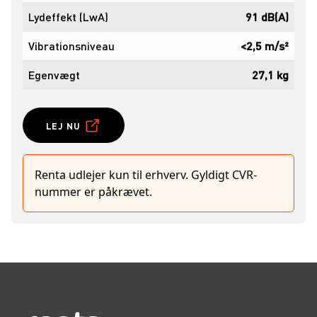
Lydeffekt (LwA)
91 dB(A)
Vibrationsniveau
<2,5 m/s²
Egenvægt
27,1 kg
LEJ NU
Renta udlejer kun til erhverv. Gyldigt CVR-
nummer er påkrævet.