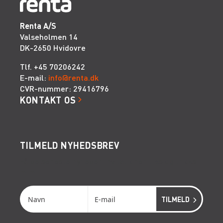
Renta A/S
Valseholmen 14
DK-2650 Hvidovre
Tlf. +45 70206242
E-mail:
info@renta.dk
CVR-nummer: 29416796
KONTAKT OS
TILMELD NYHEDSBREV
Få de seneste nyheder, invitationer, tips og tricks
m.m.