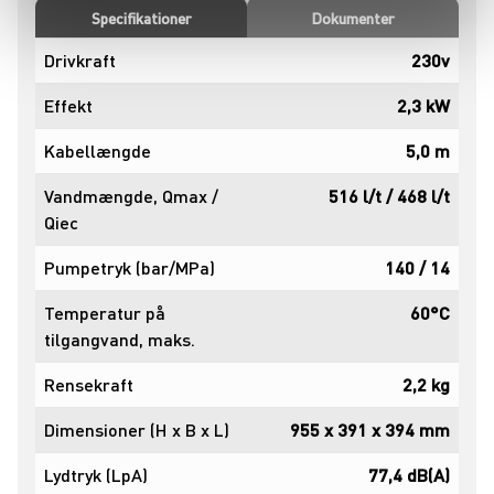
Specifikationer
Dokumenter
Drivkraft
230v
Effekt
2,3 kW
Kabellængde
5,0 m
Vandmængde, Qmax /
516 l/t / 468 l/t
Qiec
Pumpetryk (bar/MPa)
140 / 14
Temperatur på
60°C
tilgangvand, maks.
Rensekraft
2,2 kg
Dimensioner (H x B x L)
955 x 391 x 394 mm
Lydtryk (LpA)
77,4 dB(A)