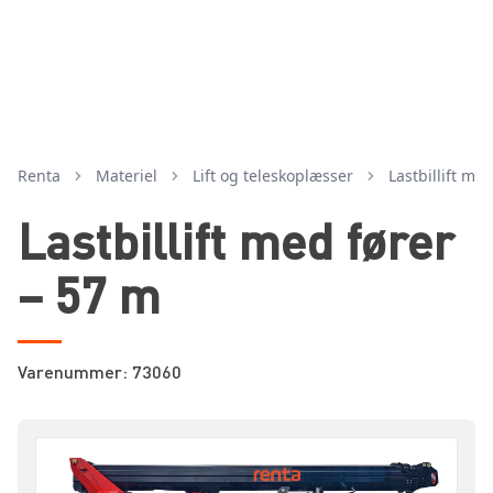
Renta
Materiel
lift og teleskoplæsser
lastbillift me
Lastbillift med fører
– 57 m
Varenummer: 73060