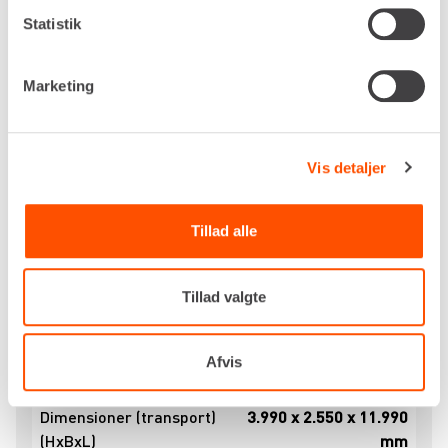
Statistik
Specifikationer
Marketing
Drivkraft
Diesel
Arbejdshøjde, maks.
57,00 m
Vis detaljer
Udlæg, maks.
41,00 m
Kurvlast, maks.
600 kg
Tillad alle
Kurvstørrelse
3.820 x 970 mm
Drejbar kurv
440°
Tillad valgte
Drejning
500°
Afvis
Tilladt hældning
2°
Dimensioner (transport)
3.990 x 2.550 x 11.990
(HxBxL)
mm