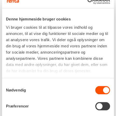
T 570 HF er udstyret med bevægelig hovedbom,
øvre bom og 220° bevægelig kurvearm, så du nemt
kan arbejde rundt om tagudhæng, master, skilte
Denne hjemmeside bruger cookies
eller konstruktioner. Med adgang til
Vi bruger cookies til at tilpasse vores indhold og
arbejdsområder 12 meter under køretøjets niveau,
annoncer, til at vise dig funktioner til sociale medier og til
kan du endda bruge den til opgaver under broer og i
at analysere vores trafik. Vi deler også oplysninger om
lavtliggende installationer.
din brug af vores hjemmeside med vores partnere inden
Leje sker på timebasis – fleksibelt og effektivt til
for sociale medier, annonceringspartnere og
kortere opgaver.
analysepartnere. Vores partnere kan kombinere disse
data med andre oplysninger, du har givet dem, eller som
Ruthmann Steiger T 570 HF er perfekt til
de har indsamlet fra din brug af deres tjenester.
skiltning, inspektion, facadeopgaver, tekniske
montagearbejder, broarbejde og meget mere, hvor
der er brug for stor rækkevidde og
Samtykkevalg
Nødvendig
millimeterpræcis styring.
Lej Ruthmann T 570 HF med fører hos Renta og
Præferencer
få en komplet løsning, der bare spiller – find din
nærmeste afdeling
her.