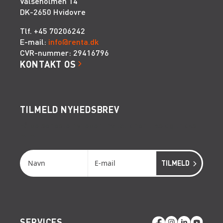
Valseholmen 14
DK-2650 Hvidovre
Tlf. +45 70206242
E-mail:
info@renta.dk
CVR-nummer: 29416796
KONTAKT OS
TILMELD NYHEDSBREV
Få de seneste nyheder, invitationer, tips og tricks
m.m.
SERVICES