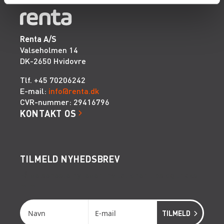
Renta A/S
Valseholmen 14
DK-2650 Hvidovre
Tlf. +45 70206242
E-mail:
info@renta.dk
CVR-nummer: 29416796
KONTAKT OS
TILMELD NYHEDSBREV
Få de seneste nyheder, invitationer, tips og tricks
m.m.