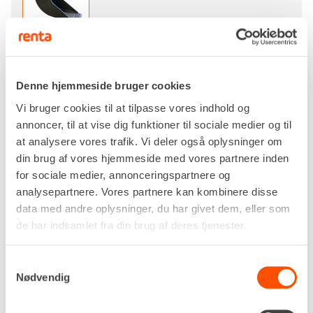
Pr. dag
DKK 181,00
Denne hjemmeside bruger cookies
Ekskl. moms
Vi bruger cookies til at tilpasse vores indhold og
annoncer, til at vise dig funktioner til sociale medier og til
Anvendes til udgravning af render til dræn, kabler,
at analysere vores trafik. Vi deler også oplysninger om
rør mv.
din brug af vores hjemmeside med vores partnere inden
Designet gør at den lettere slipper klæbrige
for sociale medier, annonceringspartnere og
jordtyper.
analysepartnere. Vores partnere kan kombinere disse
data med andre oplysninger, du har givet dem, eller som
Skovlens runde profil, gør det muligt at dreje
de har indsamlet fra din brug af deres tjenester.
skovlen i bunden af render, og afrette renden ved
hjælp af den vandrette flade.
Samtykkevalg
Nødvendig
Specifikationer