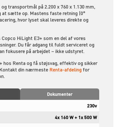
og transportmål på 2.200 x 760 x 1.130 mm,
ig at sætte op. Mastens faste retning (0°
lacering, hvor lyset skal leveres direkte og
s Copco HiLight E3+ som en del af vores
ninger. Du får adgang til fuldt serviceret og
kan fokusere på arbejdet – ikke udstyret.
 hos Renta og få støjsvag, effektiv og sikker
r. Kontakt din nærmeste
Renta-afdeling
for
on.
Dokumenter
230v
4x 160 W + 1x 500 W