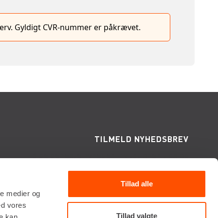
hverv. Gyldigt CVR-nummer er påkrævet.
TILMELD NYHEDSBREV
Få de seneste nyheder, invitationer, tips og
tricks m.m.
Tillad alle
ale medier og
ed vores
Tillad valgte
re kan