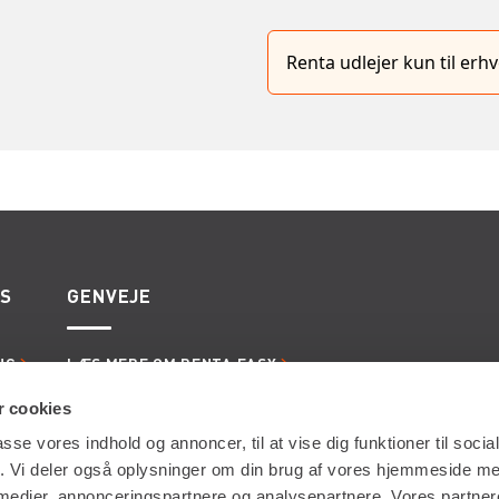
Renta udlejer kun til er
ES
GENVEJE
NG
LÆS MERE OM RENTA EASY
ERVICE
LEDIGE JOBS | KARRIERE I RENTA
LING
LEJE- OG LEVERINGSBETINGELSER
 cookies
passe vores indhold og annoncer, til at vise dig funktioner til soci
fik. Vi deler også oplysninger om din brug af vores hjemmeside m
 medier, annonceringspartnere og analysepartnere. Vores partne