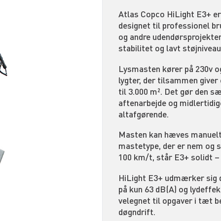
Atlas Copco HiLight E3+ er
designet til professionel b
og andre udendørsprojekter, 
stabilitet og lavt støjniveau
Lysmasten kører på 230v o
lygter, der tilsammen giver
til 3.000 m². Det gør den s
aftenarbejde og midlertidig
altafgørende.
Masten kan hæves manuelt o
mastetype, der er nem og si
100 km/t, står E3+ solidt –
HiLight E3+ udmærker sig d
på kun 63 dB(A) og lydeffek
velegnet til opgaver i tæt 
døgndrift.