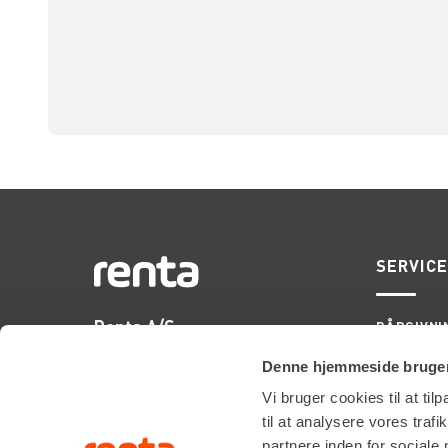
SERVIC
Renta A/S
RÅDGIVNI
ONSITE S
Valseholmen 14
LIFTOPMÅ
Denne hjemmeside bruger
DK-2650 Hvidovre
Vi bruger cookies til at til
Tlf. +45 70206242
til at analysere vores tra
E-mail:
info@renta.dk
partnere inden for sociale