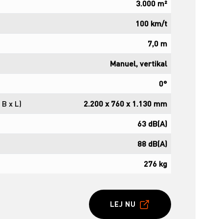
3.000 m²
100 km/t
7,0 m
Manuel, vertikal
0°
 B x L)
2.200 x 760 x 1.130 mm
63 dB(A)
88 dB(A)
276 kg
LEJ NU