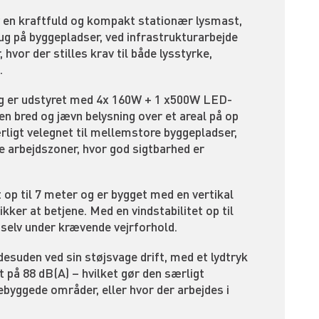
 en kraftfuld og kompakt stationær lysmast,
rug på byggepladser, ved infrastrukturarbejde
hvor der stilles krav til både lysstyrke,
.
g er udstyret med 4x 160W + 1 x500W LED-
 en bred og jævn belysning over et areal på op
ærligt velegnet til mellemstore byggepladser,
e arbejdszoner, hvor god sigtbarhed er
p til 7 meter og er bygget med en vertikal
kker at betjene. Med en vindstabilitet op til
 selv under krævende vejrforhold.
esuden ved sin støjsvage drift, med et lydtryk
t på 88 dB(A) – hvilket gør den særligt
bebyggede områder, eller hvor der arbejdes i