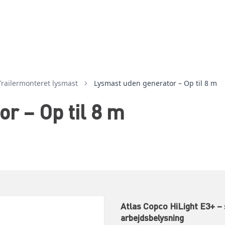
trailermonteret lysmast
Lysmast uden generator – Op til 8 m
r – Op til 8 m
Atlas Copco HiLight E3+ – 
arbejdsbelysning