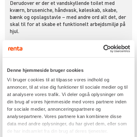
Derudover er der et vandskyllende toilet med
kværn, bruseniche, håndvask, køleskab, skabe,
bænk og opslagstavle – med andre ord alt det, der
skal til for at skabe et funktionelt arbejdsmiljø på
hjul.
Hver af de 4 personer har to separate
omklædningsskabe – ét til arbejdstøj og ét til
hverdagstøj. Det giver orden, god hygiejne og
tydelig opdeling mellem rent og beskidt tøj. Foran
vinduet i gavlen er der skodder, som fungerer både
Denne hjemmeside bruger cookies
som solafskærmning og indbrudssikring, når de er
Vi bruger cookies til at tilpasse vores indhold og
lukket ned.
annoncer, til at vise dig funktioner til sociale medier og til
at analysere vores trafik. Vi deler også oplysninger om
Vognen er solidt bygget med isolerede vægge, så
din brug af vores hjemmeside med vores partnere inden
den kan anvendes hele året rundt. De indbyggede
for sociale medier, annonceringspartnere og
radiatorer holder en stabil og behagelig
analysepartnere. Vores partnere kan kombinere disse
temperatur, selv på kolde vinterdage. Etablering af
data med andre oplysninger, du har givet dem, eller som
strøm sker hurtigt via 400v stikket, mens
de har indsamlet fra din brug af deres tjenester.
brugsvand og afløb tilkobles ubesværet med de