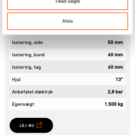
Tillad valgte
Toiletter
1 stk
Bad
1 stk
Afvis
Håndvaske
1 stk
Isolering, side
50 mm
Isolering, bund
60 mm
Isolering, tag
60 mm
Hjul
13"
Anbefalet dæktryk
2,8 bar
Egenvægt
1.500 kg
LEJ NU