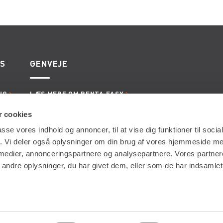
ES
GENVEJE
NG
LÆS MERE OM RENTA EASY
ERVICE
LEDIGE JOBS | KARRIERE I RENTA
LING
LEJE- OG LEVERINGSBETINGELSER
 cookies
passe vores indhold og annoncer, til at vise dig funktioner til soci
fik. Vi deler også oplysninger om din brug af vores hjemmeside m
 medier, annonceringspartnere og analysepartnere. Vores partne
ndre oplysninger, du har givet dem, eller som de har indsamlet 