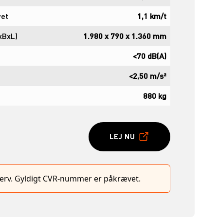
vet
1,1 km/t
xBxL)
1.980 x 790 x 1.360 mm
<70 dB(A)
<2,50 m/s²
880 kg
LEJ NU
hverv. Gyldigt CVR-nummer er påkrævet.