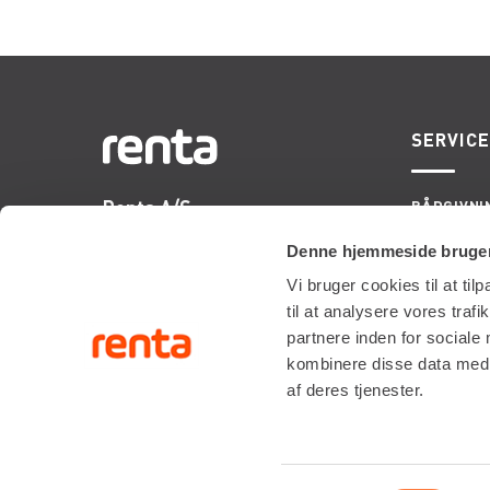
SERVIC
Renta A/S
RÅDGIVNI
ONSITE S
Valseholmen 14
LIFTOPMÅ
Denne hjemmeside bruger
DK-2650 Hvidovre
Vi bruger cookies til at til
Tlf. +45 70206242
til at analysere vores tra
E-mail:
info@renta.dk
partnere inden for sociale
CVR-nummer: 29416796
kombinere disse data med a
af deres tjenester.
KONTAKT OS