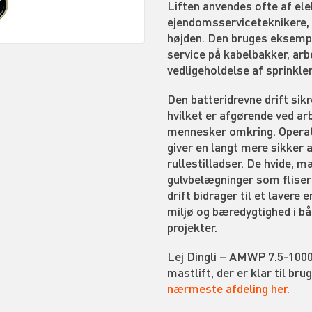
Liften anvendes ofte af ele
ejendomsserviceteknikere, d
højden. Den bruges eksempe
service på kabelbakker, arb
vedligeholdelse af sprinkle
Den batteridrevne drift sik
hvilket er afgørende ved ar
mennesker omkring. Operatør
giver en langt mere sikker a
rullestilladser. De hvide, 
gulvbelægninger som fliser
drift bidrager til et lavere
miljø og bæredygtighed i b
projekter.
Lej Dingli – AMWP 7.5-1000
mastlift, der er klar til br
nærmeste afdeling her.