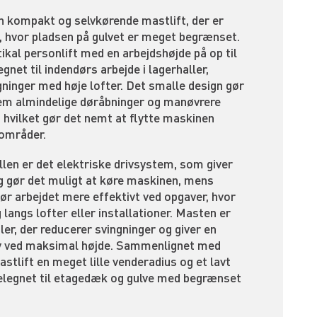
 kompakt og selvkørende mastlift, der er
en, hvor pladsen på gulvet er meget begrænset.
ikal personlift med en arbejdshøjde på op til
gnet til indendørs arbejde i lagerhaller,
ninger med høje lofter. Det smalle design gør
em almindelige døråbninger og manøvrere
, hvilket gør det nemt at flytte maskinen
sområder.
len er det elektriske drivsystem, som giver
g gør det muligt at køre maskinen, mens
ør arbejdet mere effektivt ved opgaver, hvor
langs lofter eller installationer. Masten er
ler, der reducerer svingninger og giver en
lv ved maksimal højde. Sammenlignet med
stlift en meget lille venderadius og et lavt
velegnet til etagedæk og gulve med begrænset