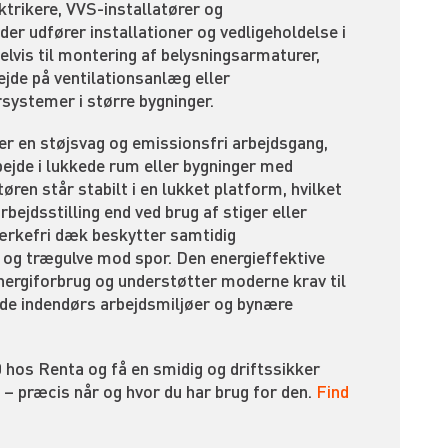
ktrikere, VVS-installatører og
er udfører installationer og vedligeholdelse i
lvis til montering af belysningsarmaturer,
ejde på ventilationsanlæg eller
rsystemer i større bygninger.
rer en støjsvag og emissionsfri arbejdsgang,
bejde i lukkede rum eller bygninger med
en står stabilt i en lukket platform, hvilket
rbejdsstilling end ved brug af stiger eller
mærkefri dæk beskytter samtidig
 og trægulve mod spor. Den energieffektive
 energiforbrug og understøtter moderne krav til
åde indendørs arbejdsmiljøer og bynære
 hos Renta og få en smidig og driftssikker
ug – præcis når og hvor du har brug for den.
Find