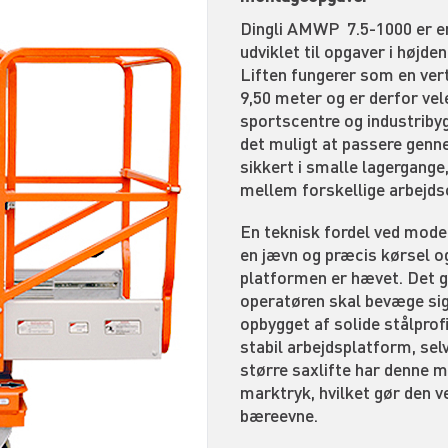
Dingli AMWP 7.5-1000 er en
udviklet til opgaver i højd
Liften fungerer som en vert
9,50 meter og er derfor vele
sportscentre og industribyg
det muligt at passere genn
sikkert i smalle lagergange
mellem forskellige arbejd
En teknisk fordel ved model
en jævn og præcis kørsel o
platformen er hævet. Det g
operatøren skal bevæge sig 
opbygget af solide stålprofi
stabil arbejdsplatform, se
større saxlifte har denne ma
marktryk, hvilket gør den 
bæreevne.