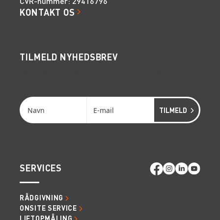
CVR-nummer: 29416796
KONTAKT OS
TILMELD NYHEDSBREV
Få de seneste nyheder, invitationer, tips og tricks
m.m.
SERVICES
RÅDGIVNING
ONSITE SERVICE
LIFTOPMÅLING