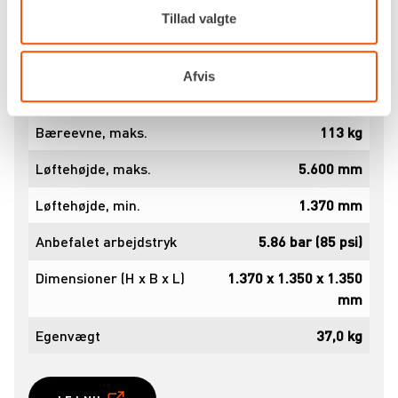
materialehejs, og få et let, effektivt og
Tillad valgte
transportvenligt hjælpemiddel til montageopgaver
i højden.
Afvis
Specifikationer
Dokumenter
Bæreevne, maks.
113 kg
Løftehøjde, maks.
5.600 mm
Løftehøjde, min.
1.370 mm
Anbefalet arbejdstryk
5.86 bar (85 psi)
Dimensioner (H x B x L)
1.370 x 1.350 x 1.350
mm
Egenvægt
37,0 kg