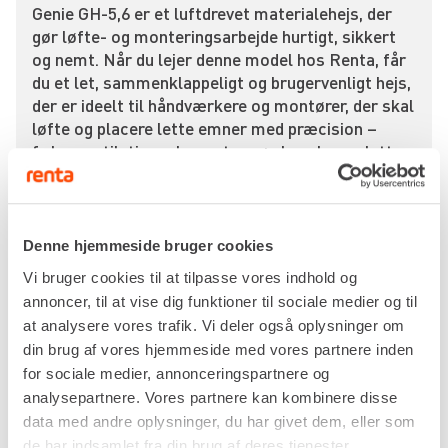
Genie GH-5,6 er et luftdrevet materialehejs, der
gør løfte- og monteringsarbejde hurtigt, sikkert
og nemt. Når du lejer denne model hos Renta, får
du et let, sammenklappeligt og brugervenligt hejs,
der er ideelt til håndværkere og montører, der skal
løfte og placere lette emner med præcision –
f.eks. ventilationselementer, rør, kanaler og lette
stålkonstruktioner.
Med en maksimal løftehøjde på 5,6 meter og en
bæreevne på 113 kg klarer Genie GH-5,6 de fleste
Denne hjemmeside bruger cookies
opgaver, hvor der skal løftes materiale op i højden.
Vi bruger cookies til at tilpasse vores indhold og
Hejset drives af trykluft (anbefalet arbejdstryk:
annoncer, til at vise dig funktioner til sociale medier og til
5,86 bar / 85 psi), og i kombination med en lille
at analysere vores trafik. Vi deler også oplysninger om
kompressor sørger systemet for, at emnerne
glider jævnt og præcist på plads – uden ryk eller
din brug af vores hjemmeside med vores partnere inden
ujævnheder.
for sociale medier, annonceringspartnere og
analysepartnere. Vores partnere kan kombinere disse
Betjeningen er enkel og kan klares med én hånd,
data med andre oplysninger, du har givet dem, eller som
så du har fuld kontrol over løftet, mens du
de har indsamlet fra din brug af deres tjenester.