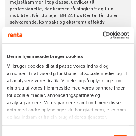
mejselhammer i topklasse, udviklet til
professionelle, der kræver rå slagkraft og fuld
mobilitet. Når du lejer BH 24 hos Renta, får du en
selvkørende, kompakt og ekstremt effektiv
nedbrydningshammer, der kan bruges overalt – helt
uden behov for strøm eller kompressor.
Med en slagenergi på hele 65 joule og en ydelse på
1,7 kW (2,3 hk) leverer BH 24 imponerende kraft,
Denne hjemmeside bruger cookies
som gør den velegnet til tungt nedbrydningsarbejde
i beton, asfalt og hårde underlag. Den er
Vi bruger cookies til at tilpasse vores indhold og
konstrueret til daglig, professionel brug i anlægs-
annoncer, til at vise dig funktioner til sociale medier og til
og vejsektoren, og er et oplagt valg til rørlægning,
at analysere vores trafik. Vi deler også oplysninger om
fundamentarbejde, vejreparationer og renovering.
din brug af vores hjemmeside med vores partnere inden
for sociale medier, annonceringspartnere og
Maskinen arbejder med en slagfrekvens på 1.250
analysepartnere. Vores partnere kan kombinere disse
slag/min, hvilket giver en optimal kombination af
data med andre oplysninger, du har givet dem, eller som
kraft og effektivitet. Den HEX28 værktøjsholder
de har indsamlet fra din brug af deres tjenester.
sikrer maksimal kraftoverførsel til mejslen og gør
det nemt at skifte værktøj – hurtigt og uden værktøj.
Samtykkevalg