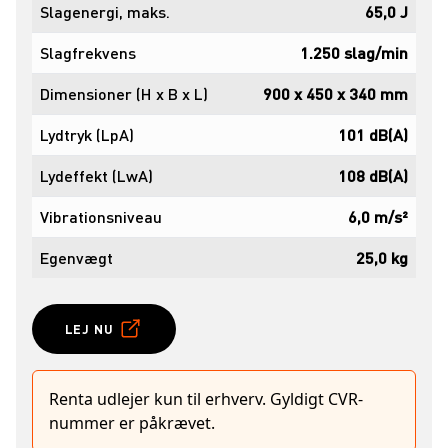
Slagenergi, maks.
65,0 J
Slagfrekvens
1.250 slag/min
Dimensioner (H x B x L)
900 x 450 x 340 mm
Lydtryk (LpA)
101 dB(A)
Lydeffekt (LwA)
108 dB(A)
Vibrationsniveau
6,0 m/s²
Egenvægt
25,0 kg
LEJ NU
Renta udlejer kun til erhverv. Gyldigt CVR-
nummer er påkrævet.