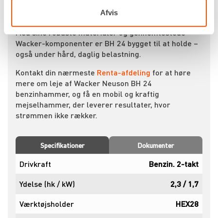
Ideel til vej- og anlægsarbejde, reparationer og
fundamentbrydning
Afvis
Med sine robuste materialer og gennemtestede
Wacker-komponenter er BH 24 bygget til at holde –
også under hård, daglig belastning.
Kontakt din nærmeste
Renta-afdeling
for at høre
mere om leje af Wacker Neuson BH 24
benzinhammer, og få en mobil og kraftig
mejselhammer, der leverer resultater, hvor
strømmen ikke rækker.
Specifikationer
Dokumenter
Drivkraft
Benzin. 2-takt
Ydelse (hk / kW)
2,3 / 1,7
Værktøjsholder
HEX28